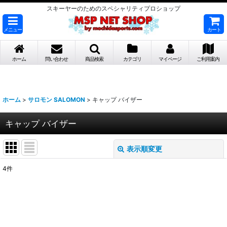
スキーヤーのためのスペシャリティプロショップ
メニュー
カート
ホーム
問い合わせ
商品検索
カテゴリ
マイページ
ご利用案内
ホーム
>
サロモン SALOMON
>
キャップ バイザー
キャップ バイザー
表示順変更
閉じる
4
件
表示数
:
並び順
: