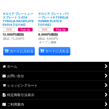
絞り込む
チロリア プレート レー
チロリア プレート パワ
スプレート エボ14
ープレート9 TYROLIA
TYROLIA RACEPLATE
POWER PLATE 9
EVO14
[
131140
]
[
131105
]
12,000
円
(税別)
6,000
円
(税別)
(
税込
:
13,200
円
)
(
税込
:
6,600
円
)
オープン価格
カートに入れる
カートに入れる
ホーム
お問い合せ
ショッピングカート
特定商取引法表示
ご利用案内