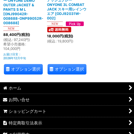
アッシュグレー
ー ONYONE DEMO
ONYONE 3L COMBAT
OUTER JACKET &
JACK スキー用レインウ
PANTS S M L
エア
[
ODJ92031W-
[
ONJ99042R-
002
]
008688-ONP99052R-
008688
]
88,400
円
(税別)
18,000
円
(税別)
(
税込
:
97,240
円
)
(
税込
:
19,800
円
)
希望小売価格
:
104,000
円
お届け目安
:
2026年12月中旬
オプション選択
オプション選択
ホーム
お問い合せ
ショッピングカート
特定商取引法表示