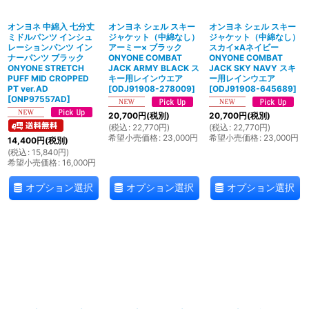
オンヨネ 中綿入 七分丈
オンヨネ シェル スキー
オンヨネ シェル スキー
ミドルパンツ インシュ
ジャケット（中綿なし）
ジャケット（中綿なし）
レーションパンツ イン
アーミー× ブラック
スカイ×Aネイビー
ナーパンツ ブラック
ONYONE COMBAT
ONYONE COMBAT
ONYONE STRETCH
JACK ARMY BLACK ス
JACK SKY NAVY スキ
PUFF MID CROPPED
キー用レインウエア
ー用レインウエア
PT ver.AD
[
ODJ91908-278009
]
[
ODJ91908-645689
]
[
ONP97557AD
]
20,700
円
(税別)
20,700
円
(税別)
(
税込
:
22,770
円
)
(
税込
:
22,770
円
)
希望小売価格
:
23,000
円
希望小売価格
:
23,000
円
14,400
円
(税別)
(
税込
:
15,840
円
)
希望小売価格
:
16,000
円
オプション選択
オプション選択
オプション選択