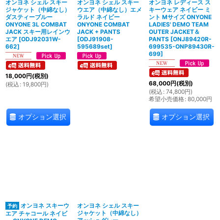
オンヨネ シェル スキー
オンヨネ シェル スキー
オンヨネ レディース ス
ジャケット（中綿なし）
ウエア（中綿なし）エメ
キーウェア ネイビー ミ
ダスティーブルー
ラルド ネイビー
ント Mサイズ ONYONE
ONYONE 3L COMBAT
ONYONE COMBAT
LADIES' DEMO TEAM
JACK スキー用レインウ
JACK + PANTS
OUTER JACKET＆
エア
[
ODJ92031W-
[
ODJ91908-
PANTS
[
ONJ89420R-
662
]
595689set
]
699535-ONP89430R-
699
]
18,000
円
(税別)
68,000
円
(税別)
(
税込
:
19,800
円
)
(
税込
:
74,800
円
)
希望小売価格
:
80,000
円
オプション選択
オプション選択
オンヨネ スキーウ
オンヨネ シェル スキー
ジャケット（中綿なし）
エア チャコール ネイビ