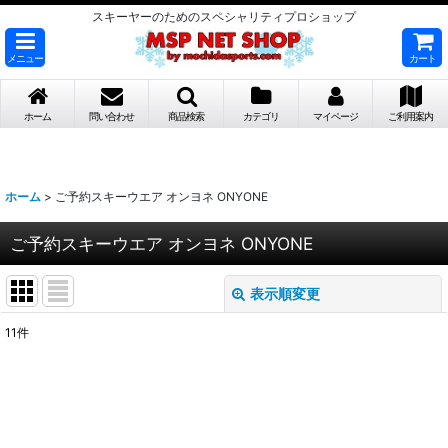
スキーヤーのためのスペシャリティプロショップ
メニュー
カート
ホーム
問い合わせ
商品検索
カテゴリ
マイページ
ご利用案内
ホーム
>
ご予約スキーウエア オンヨネ ONYONE
ご予約スキーウエア オンヨネ ONYONE
表示順変更
閉じる
11
件
表示数
:
並び順
: