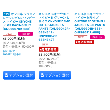
絞り込む
オンヨネ ジュニア
オンヨネ スキーウエア
オンヨネ スキーウェア
ネイビー N グリーン Ｌ
ネイビー Mサイズ
レーシング GS ワンピー
サイズ ONYONE DEMO
ONYONE EDGE SHELL
ス ネイビー ONYONE
OUTER JACKET &
JACKET & BIB PANTS
Jr. GS RACING SUIT
PANTS
[
ONJ99042R-
[
ONJ99301R-688-
[
ONO79078R-688
]
688N342-
ONP99311R-688
]
ONP99052R-
45,000
円
(税別)
688N342
]
(
税込
:
49,500
円
)
希望小売価格
:
50,000
円
お届け目安
:
2026年12月中旬
88,400
円
(税別)
(
税込
:
97,240
円
)
希望小売価格
:
104,000
円
オプション選択
オプション選択