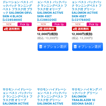
ドレーション ベスト バ
ョン ベスト バックパッ
ョン ベスト バックパッ
ックパック ランニング
ク ランニングベスト フ
ク ランニングベスト フ
ベスト フラスク付 ブラ
ラスク付 オリーブ
ラスク付 グリーン
ック SALOMON GRVL
SALOMON ACTIVE
SALOMON ACTIVE
SKIN 4 BLACK
SKIN 4SET
SKIN 4SET
[
LC2854600
]
[
LC2863200
]
[
LC2178400
]
12,000
円
(税別)
12,000
円
(税別)
(
税込
:
13,200
円
)
(
税込
:
13,200
円
)
オプション選択
オプション選択
サロモン ハイドレーシ
サロモン ハイドレーシ
サロモン ハイキング バ
ョン ベスト バックパッ
ョン ベスト バックパッ
ックパック グリーン
ク ランニングベスト フ
ク ランニングベスト フ
SALOMON
ラスク付 オリーブ
ラスク付 グリーン
TRAILBLAZER 10
SALOMON ACTIVE
SALOMON ACTIVE
SEDONA SAGE /