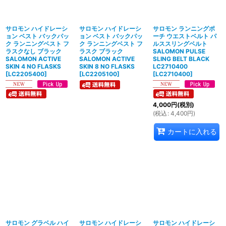
絞り込む
サロモン ハイドレーシ
サロモン ハイドレーシ
サロモン ランニングポ
ョン ベスト バックパッ
ョン ベスト バックパッ
ーチ ウエストベルト パ
ク ランニングベスト フ
ク ランニングベスト フ
ルススリングベルト
ラスクなし ブラック
ラスク ブラック
SALOMON PULSE
SALOMON ACTIVE
SALOMON ACTIVE
SLING BELT BLACK
SKIN 4 NO FLASKS
SKIN 8 NO FLASKS
LC2710400
[
LC2205400
]
[
LC2205100
]
[
LC2710400
]
4,000
円
(税別)
(
税込
:
4,400
円
)
カートに入れる
サロモン グラベル ハイ
サロモン ハイドレーシ
サロモン ハイドレーシ