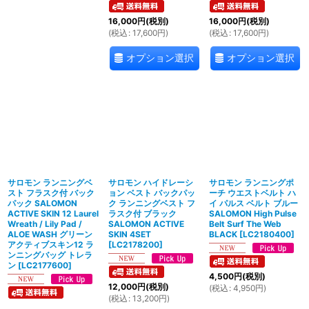
16,000
円
(税別)
16,000
円
(税別)
(
税込
:
17,600
円
)
(
税込
:
17,600
円
)
オプション選択
オプション選択
サロモン ランニングベ
サロモン ハイドレーシ
サロモン ランニングポ
スト フラスク付 バック
ョン ベスト バックパッ
ーチ ウエストベルト ハ
パック SALOMON
ク ランニングベスト フ
イ パルス ベルト ブルー
ACTIVE SKIN 12 Laurel
ラスク付 ブラック
SALOMON High Pulse
Wreath / Lily Pad /
SALOMON ACTIVE
Belt Surf The Web
ALOE WASH グリーン
SKIN 4SET
BLACK
[
LC2180400
]
アクティブスキン12 ラ
[
LC2178200
]
ンニングバッグ トレラ
ン
[
LC2177600
]
4,500
円
(税別)
12,000
円
(税別)
(
税込
:
4,950
円
)
(
税込
:
13,200
円
)