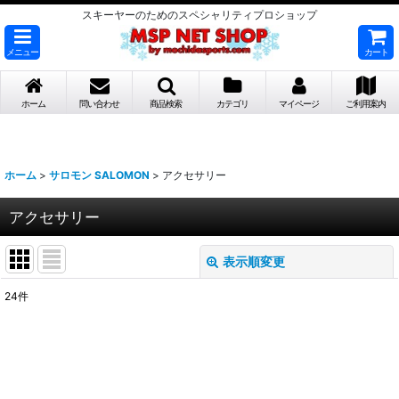
スキーヤーのためのスペシャリティプロショップ
メニュー
カート
ホーム
問い合わせ
商品検索
カテゴリ
マイページ
ご利用案内
ホーム
>
サロモン SALOMON
>
アクセサリー
アクセサリー
表示順変更
閉じる
24
件
表示数
:
並び順
: