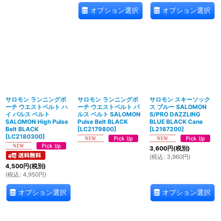
オプション選択
オプション選択
サロモン ランニングポ
サロモン ランニングポ
サロモン スキーソック
ーチ ウエストベルト ハ
ーチ ウエストベルト パ
ス ブルー SALOMON
イ パルス ベルト
ルス ベルト SALOMON
S/PRO DAZZLING
SALOMON High Pulse
Pulse Belt BLACK
BLUE BLACK Cane
Belt BLACK
[
LC2179800
]
[
L2167200
]
[
LC2180300
]
3,600
円
(税別)
(
税込
:
3,960
円
)
4,500
円
(税別)
(
税込
:
4,950
円
)
オプション選択
オプション選択