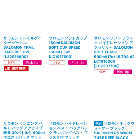
サロモン トレイルゲイ
サロモン ソフトカップ
サロモン ソフト フラス
ター ゲートル
150ml SALOMON
ク ハイドレーション ア
SALOMON TRAIL
SOFT CUP SPEED
クセサリー SALOMON
GAITERS LOW
150ml / 5oz
SOFT FLASK
[
L32916600
]
[
LC1917600
]
500ml/17oz ULTRA 42
LC1916000
[
LC2337700
]
サロモン ランニング ベ
サロモン ハイドレーシ
サロモン ネックウ
ルト バッグ アクティブ
ョン ベスト バックパッ
ォーマー ブラック
軽量 3Dボトル付 600ml
ク ランニングベスト フ
SALOMON RS WARM
ウエストバッグ ブラッ
ラスク付 ブラック
TUBE DEEP BLACK