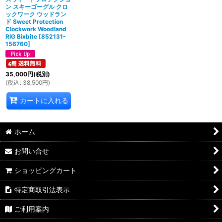
ン スキーゴーグル クロ
ックワーク ウッドラン
ド Sweet Protection
Clockwork Woodland
RIG Bixbite
[
852131-
156760
]
35,000
円
(税別)
(
税込
:
38,500
円
)
カートに入れる
ホーム
お問い合せ
ショッピングカート
特定商取引法表示
ご利用案内