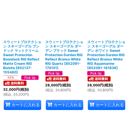
スウィートプロテクショ
スウィートプロテクショ
スウィートプロテクショ
ン スキーゴーグル ブン
ン スキーゴーグル ダー
ン スキーゴーグル ダー
ドック マットクリーム
デン ブラック Sweet
デン ホワイト Sweet
Sweet Protection
Protection Durden RIG
Protection Durden RIG
Boondock RIG Reflect
Reflect Bronco White
Reflect Bronco White
Matte Cream RIG
RIG Quartz
[
852091-
RIG Aquamarine
Bixbite
[
852137-
170101
]
[
852091-161836
]
155480
]
28,000
円
(税別)
28,000
円
(税別)
32,000
円
(税別)
(
税込
:
30,800
円
)
(
税込
:
30,800
円
)
(
税込
:
35,200
円
)
カートに入れる
カートに入れる
カートに入れる