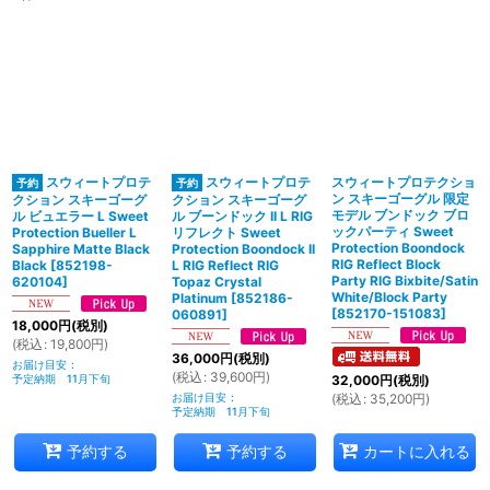
表示数
:
並び順
:
絞り込む
スウィートプロテ
スウィートプロテ
スウィートプロテクショ
ン スキーゴーグル 限定
クション スキーゴーグ
クション スキーゴーグ
モデル ブンドック ブロ
ル ビュエラー L Sweet
ル ブーンドック II L RIG
ックパーティ Sweet
Protection Bueller L
リフレクト Sweet
Protection Boondock
Sapphire Matte Black
Protection Boondock II
RIG Reflect Block
Black
[
852198-
L RIG Reflect RIG
Party RIG Bixbite/Satin
620104
]
Topaz Crystal
White/Block Party
Platinum
[
852186-
[
852170-151083
]
060891
]
18,000
円
(税別)
(
税込
:
19,800
円
)
36,000
円
(税別)
お届け目安
:
(
税込
:
39,600
円
)
予定納期 11月下旬
32,000
円
(税別)
お届け目安
:
(
税込
:
35,200
円
)
予定納期 11月下旬
予約する
予約する
カートに入れる