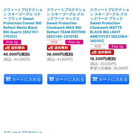
スウィートプロテクショ
スウィートプロテクショ
スウィートプロテクショ
ン スキーゴーグル コナ
ン スキーゴーグル クロ
ン スキーゴーグル クロ
ー ブラック Sweet
ックワーク マックス
ックワーク ブラック
Protection Connor RIG
Sweet Protection
Sweet Protection
Reflect Matte Black
Clockwork MAX RIG
Clockwork MATTE
RIG Quartz
[
852157-
Reflect TEAM EDITION
BLACK RIG LIGHT
170101
]
[
852140-201019
]
AMETHYST
[
852064-
180101
]
40,000
円
(税別)
38,000
円
(税別)
18,200
円
(税別)
(
税込
:
44,000
円
)
(
税込
:
41,800
円
)
(
税込
:
20,020
円
)
希望小売価格
:
26,000
円
カートに入れる
カートに入れる
カートに入れる
スウィートプロテクショ