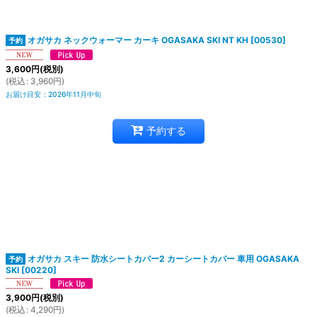
絞り込む
オガサカ ネックウォーマー カーキ OGASAKA SKI NT KH
[
00530
]
3,600
円
(税別)
(
税込
:
3,960
円
)
お届け目安
:
2026年11月中旬
予約する
オガサカ スキー 防水シートカバー2 カーシートカバー 車用 OGASAKA
SKI
[
00220
]
3,900
円
(税別)
(
税込
:
4,290
円
)