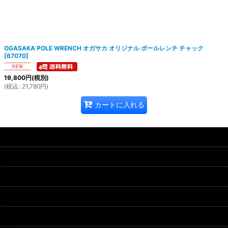
OGASAKA POLE WRENCH オガサカ オリジナル ポールレンチ チャック
[
67070
]
19,800
円
(税別)
(
税込
:
21,780
円
)
カートに入れる