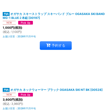
オガサカ スキーストラップ スキーバンド ブルー OGASAKA SKI BAND
MG-1 BLUE２本組
[
00197
]
1,000
円
(税別)
(
税込
:
1,100
円
)
お届け目安
:
2026年11月中旬
予約する
オガサカ ネックウォーマー ブラック OGASAKA SKI NT BK
[
00528
]
3,600
円
(税別)
(
税込
:
3,960
円
)
お届け目安
:
2026年11月中旬