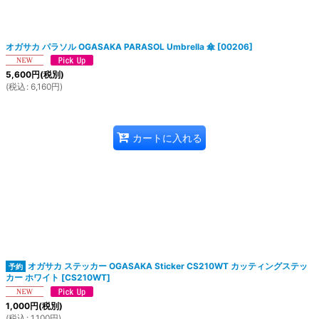
オガサカ パラソル OGASAKA PARASOL Umbrella 傘
[
00206
]
5,600
円
(税別)
(
税込
:
6,160
円
)
カートに入れる
オガサカ ステッカー OGASAKA Sticker CS210WT カッティングステッ
カー ホワイト
[
CS210WT
]
1,000
円
(税別)
(
税込
:
1,100
円
)