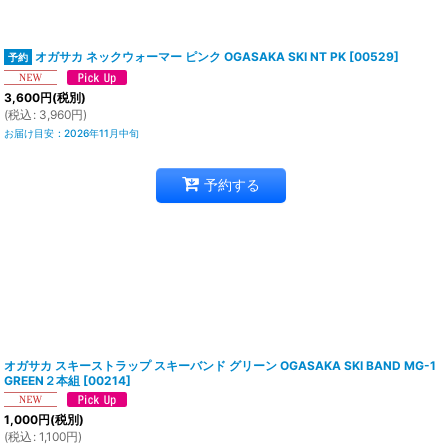
オガサカ ネックウォーマー ピンク OGASAKA SKI NT PK
[
00529
]
3,600
円
(税別)
(
税込
:
3,960
円
)
お届け目安
:
2026年11月中旬
予約する
オガサカ スキーストラップ スキーバンド グリーン OGASAKA SKI BAND MG-1
GREEN２本組
[
00214
]
1,000
円
(税別)
(
税込
:
1,100
円
)