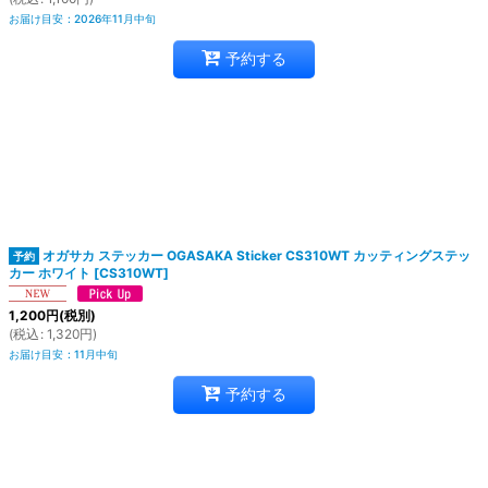
お届け目安
:
2026年11月中旬
予約する
オガサカ ステッカー OGASAKA Sticker CS310WT カッティングステッ
カー ホワイト
[
CS310WT
]
1,200
円
(税別)
(
税込
:
1,320
円
)
お届け目安
:
11月中旬
予約する