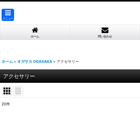
メニュー
ホーム
問い合わせ
ホーム
>
オガサカ OGASAKA
>
アクセサリー
アクセサリー
20
件
表示数
:
並び順
: