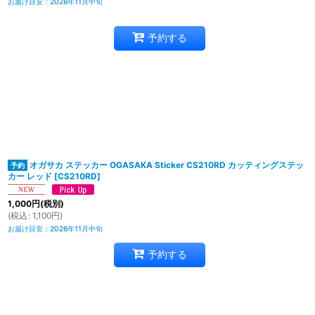
お届け目安
:
2026年11月中旬
予約する
オガサカ ステッカー OGASAKA Sticker CS210RD カッティングステッ
カー レッド
[
CS210RD
]
1,000
円
(税別)
(
税込
:
1,100
円
)
お届け目安
:
2026年11月中旬
予約する