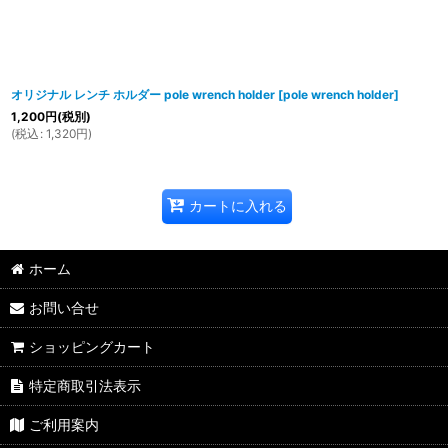
オリジナル レンチ ホルダー pole wrench holder
[
pole wrench holder
]
1,200
円
(税別)
(
税込
:
1,320
円
)
カートに入れる
ホーム
お問い合せ
ショッピングカート
特定商取引法表示
ご利用案内