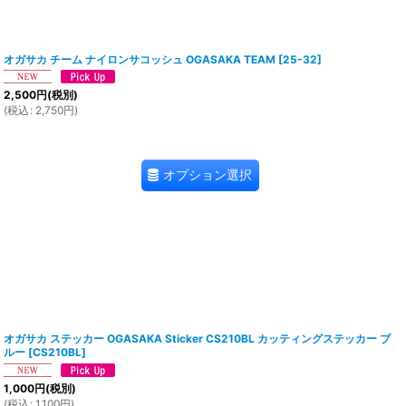
オガサカ チーム ナイロンサコッシュ OGASAKA TEAM
[
25-32
]
2,500
円
(税別)
(
税込
:
2,750
円
)
オプション選択
オガサカ ステッカー OGASAKA Sticker CS210BL カッティングステッカー ブ
ルー
[
CS210BL
]
1,000
円
(税別)
(
税込
:
1,100
円
)