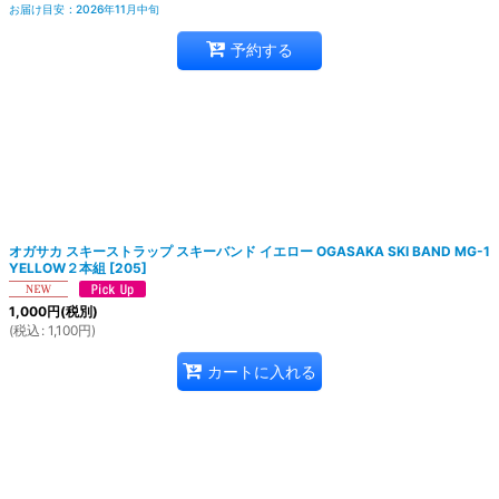
お届け目安
:
2026年11月中旬
予約する
オガサカ スキーストラップ スキーバンド イエロー OGASAKA SKI BAND MG-1
YELLOW２本組
[
205
]
1,000
円
(税別)
(
税込
:
1,100
円
)
カートに入れる