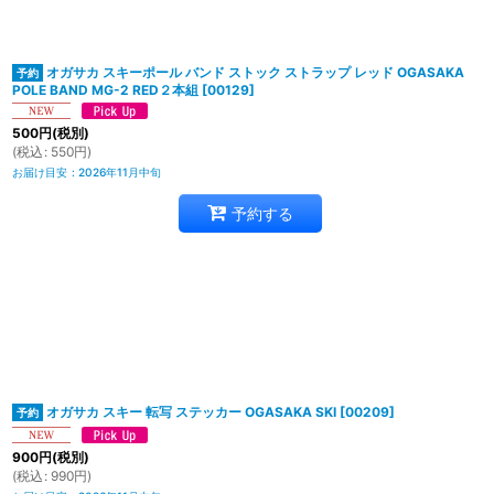
オガサカ スキーポール バンド ストック ストラップ レッド OGASAKA
POLE BAND MG-2 RED２本組
[
00129
]
500
円
(税別)
(
税込
:
550
円
)
お届け目安
:
2026年11月中旬
予約する
オガサカ スキー 転写 ステッカー OGASAKA SKI
[
00209
]
900
円
(税別)
(
税込
:
990
円
)