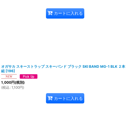
カートに入れる
オガサカ スキーストラップ スキーバンド ブラック SKI BAND MG-1 BLK ２本
組
[
196
]
1,000
円
(税別)
(
税込
:
1,100
円
)
カートに入れる