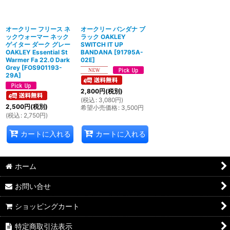
絞り込む
オークリー フリース ネ
オークリー バンダナ ブ
ックウォーマー ネック
ラック OAKLEY
ゲイター ダーク グレー
SWITCH IT UP
OAKLEY Essential St
BANDANA
[
91795A-
Warmer Fa 22.0 Dark
02E
]
Grey
[
FOS901193-
29A
]
2,800
円
(税別)
(
税込
:
3,080
円
)
2,500
円
(税別)
希望小売価格
:
3,500
円
(
税込
:
2,750
円
)
カートに入れる
カートに入れる
ホーム
お問い合せ
ショッピングカート
特定商取引法表示