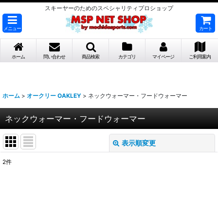
スキーヤーのためのスペシャリティプロショップ
メニュー
カート
ホーム
問い合わせ
商品検索
カテゴリ
マイページ
ご利用案内
ホーム
>
オークリー OAKLEY
>
ネックウォーマー・フードウォーマー
ネックウォーマー・フードウォーマー
表示順変更
閉じる
2
件
表示数
:
並び順
: