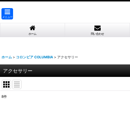
メニュー
ホーム
問い合わせ
ホーム
>
コロンビア COLUMBIA
>
アクセサリー
アクセサリー
8
件
表示数
:
並び順
: