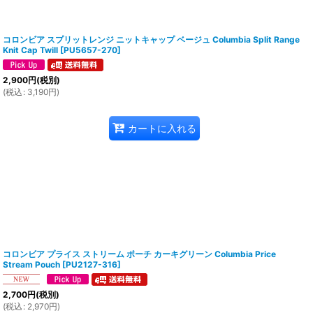
コロンビア スプリットレンジ ニットキャップ ベージュ Columbia Split Range
Knit Cap Twill
[
PU5657-270
]
2,900
円
(税別)
(
税込
:
3,190
円
)
カートに入れる
コロンビア プライス ストリーム ポーチ カーキグリーン Columbia Price
Stream Pouch
[
PU2127-316
]
2,700
円
(税別)
(
税込
:
2,970
円
)