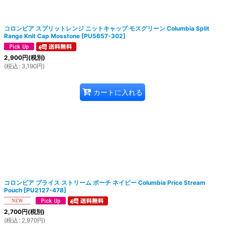
絞り込む
コロンビア スプリットレンジ ニットキャップ モスグリーン Columbia Split
Range Knit Cap Mosstone
[
PU5657-302
]
2,900
円
(税別)
(
税込
:
3,190
円
)
カートに入れる
コロンビア プライス ストリーム ポーチ ネイビー Columbia Price Stream
Pouch
[
PU2127-478
]
2,700
円
(税別)
(
税込
:
2,970
円
)