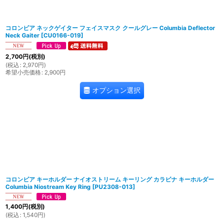
コロンビア ネックゲイター フェイスマスク クールグレー Columbia Deflector
Neck Gaiter
[
CU0166-019
]
2,700
円
(税別)
(
税込
:
2,970
円
)
希望小売価格
:
2,900
円
オプション選択
コロンビア キーホルダー ナイオストリーム キーリング カラビナ キーホルダー
Columbia Niostream Key Ring
[
PU2308-013
]
1,400
円
(税別)
(
税込
:
1,540
円
)