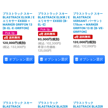
絞り込む
ブラストラック スキー
ブラストラック スキー
ブラストラック スキー
BLASTRACK ELIXIR / E
BLASTRACK ELIXIR / E
BLASTRACK
エリキサー EXEED +
エリキサー EXEED
[
B-
VERSANT バーサント
MARKER GRIFFON 13
EL-E
]
178cm + MARKER
[
B-EL-E-GRIFFON
]
GRIFFON 13 ID
[
B-VE-
GRIFFON
]
93,000
円
(税別)
120,000
円
(税別)
120,000
円
(税別)
(
税込
:
102,300
円
)
(
税込
:
132,000
円
)
(
税込
:
132,000
円
)
希望小売価格
:
125,000
円
オプション選択
オプション選択
オプション選択
ブラストラック スキー
ブラストラック
ブラストラック
BLASTRACK
BLASTRACK BLAZER
BLASTRACK BLAZER