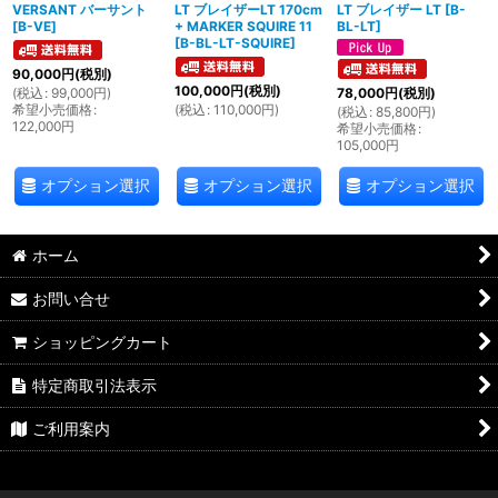
VERSANT バーサント
LT ブレイザーLT 170cm
LT ブレイザー LT
[
B-
[
B-VE
]
+ MARKER SQUIRE 11
BL-LT
]
[
B-BL-LT-SQUIRE
]
90,000
円
(税別)
100,000
円
(税別)
(
税込
:
99,000
円
)
78,000
円
(税別)
希望小売価格
:
(
税込
:
110,000
円
)
(
税込
:
85,800
円
)
122,000
円
希望小売価格
:
105,000
円
オプション選択
オプション選択
オプション選択
ホーム
お問い合せ
ショッピングカート
特定商取引法表示
ご利用案内