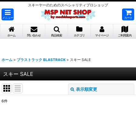
スキーヤーのためのスペシャリティプロショップ
メニュー
カート
ホーム
問い合わせ
商品検索
カテゴリ
マイページ
ご利用案内
ホーム
>
ブラストラック BLASTRACK
>
スキー SALE
スキー SALE
表示順変更
閉じる
6
件
表示数
:
並び順
: