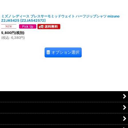
ミズノ レディース ブレスサーモミッドウェイト ハーフジップシャツ mizuno
Z2JA5425
[
Z2JA542572
]
5,800
円
(税別)
(
税込
:
6,380
円
)
オプション選択