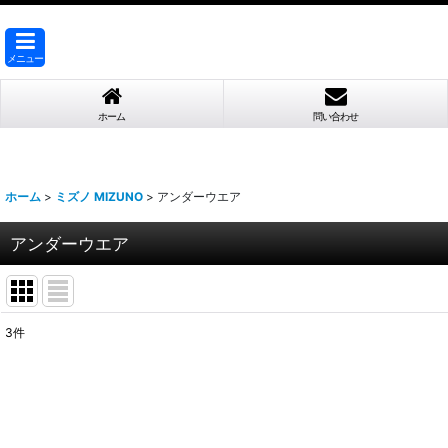
メニュー
ホーム
問い合わせ
ホーム
>
ミズノ MIZUNO
>
アンダーウエア
アンダーウエア
3
件
表示数
:
並び順
: