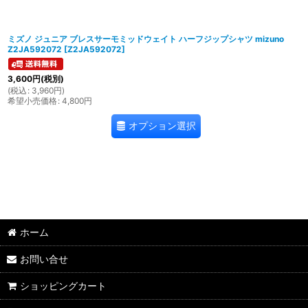
ミズノ ジュニア ブレスサーモミッドウェイト ハーフジップシャツ mizuno
Z2JA592072
[
Z2JA592072
]
3,600
円
(税別)
(
税込
:
3,960
円
)
希望小売価格
:
4,800
円
オプション選択
ホーム
お問い合せ
ショッピングカート