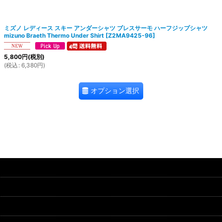
絞り込む
ミズノ レディース スキー アンダーシャツ ブレスサーモ ハーフジップシャツ
mizuno Braeth Thermo Under Shirt
[
Z2MA9425-96
]
5,800
円
(税別)
(
税込
:
6,380
円
)
オプション選択