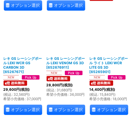
オプション選択
オプション選択
レキ GS レーシングポー
レキ GS レーシングポー
レキ GS レーシングポー
ル LEKI WCR GS
ル LEKI VENOM GS 3D
ル ライト LEKI WCR
CARBON 3D
[
652676911
]
LITE GS 3D
[
65267671
]
[
65265901
]
28,800
円
(税別)
29,600
円
(税別)
14,400
円
(税別)
(
税込
:
31,680
円
)
(
税込
:
32,560
円
)
希望小売価格
:
36,000
円
(
税込
:
15,840
円
)
希望小売価格
:
37,000
円
希望小売価格
:
18,000
円
オプション選択
オプション選択
オプション選択