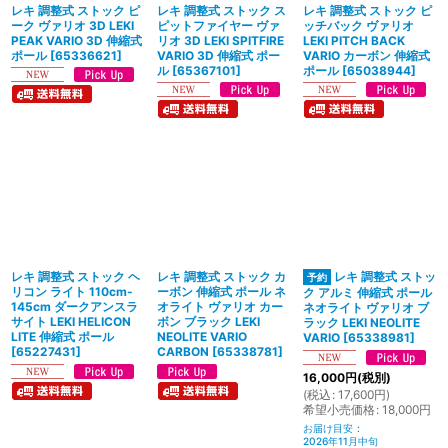
レキ 調整式 ストック ピ
レキ 調整式 ストック ス
レキ 調整式 ストック ピ
ーク ヴァリオ 3D LEKI
ピットファイヤー ヴァ
ッチバック ヴァリオ
PEAK VARIO 3D 伸縮式
リオ 3D LEKI SPITFIRE
LEKI PITCH BACK
ポール
[
65336621
]
VARIO 3D 伸縮式 ポー
VARIO カーボン 伸縮式
ル
[
65367101
]
ポール
[
65038944
]
レキ 調整式 ストック ヘ
レキ 調整式 ストック カ
レキ 調整式 ストッ
リコン ライト 110cm-
ーボン 伸縮式 ポール ネ
ク アルミ 伸縮式 ポール
145cm ダークアンスラ
オライト ヴァリオ カー
ネオライト ヴァリオ ブ
サイト LEKI HELICON
ボン ブラック LEKI
ラック LEKI NEOLITE
LITE 伸縮式 ポール
NEOLITE VARIO
VARIO
[
65338981
]
[
65227431
]
CARBON
[
65338781
]
16,000
円
(税別)
(
税込
:
17,600
円
)
希望小売価格
:
18,000
円
お届け目安
:
2026年11月中旬