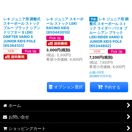
レキ ジュニア用 調整式
レキ ジュニア スキーポ
レキ ジュニア用 調
スキーポール ストック
ール ストック LEKI
整式 スキーポール スト
ブルー ブラック シアン
RACING KIDS
ック ライダー バリオ ブ
ドリフター S LEKI
[
650443010
]
ルー シアン ブラック
DRIFTER VARIO S
LEKI RIDER VARIO S
JUNIOR KIDS POLE
JUNIOR KIDS POLE
[
65364101
]
[
65344802
]
3,000
円
(税別)
(
税込
:
3,300
円
)
7,200
円
(税別)
希望小売価格
:
4,600
円
(
税込
:
7,920
円
)
希望小売価格
:
8,000
円
お届け目安
:
2026年11月中旬
オプション選択
予約する
ホーム
お問い合せ
ショッピングカート