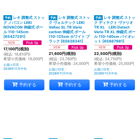
絞り込む
レキ 調整式 ストッ
レキ 調整式 ストッ
レキ 調整式 ストッ
ク ノバコン LEKI
ク ヴォルテック LEKI
ク ディテクト ヴァリオ
NOVACON 伸縮式 ポー
Voltec SL TR Vario
TR XL LEKI Detect
ル 110-145cm
carbon 伸縮式 ポール
Vario TR XL 伸縮式 ポー
[
65427291
]
110-125cm ホワイト ブ
ル 110-140cm バイオレ
ラック
[
65638341
]
ット
[
65667981
]
17,100
円
(税別)
21,600
円
(税別)
22,500
円
(税別)
(
税込
:
18,810
円
)
希望小売価格
:
19,000
円
(
税込
:
23,760
円
)
(
税込
:
24,750
円
)
希望小売価格
:
24,000
円
希望小売価格
:
25,000
円
お届け目安
:
2026年11月中旬
お届け目安
:
お届け目安
:
2026年11月中旬
2026年11月中旬
予約する
予約する
予約する