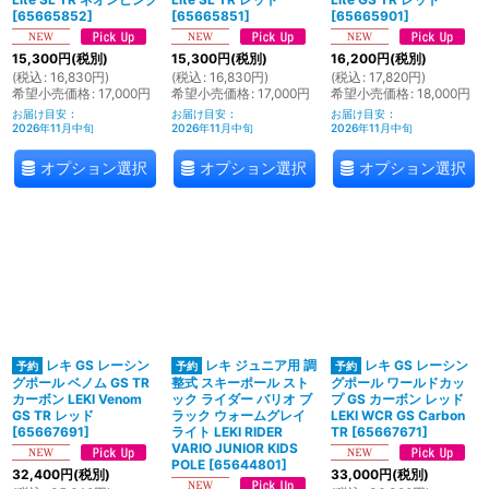
[
65665852
]
[
65665851
]
[
65665901
]
15,300
円
(税別)
15,300
円
(税別)
16,200
円
(税別)
(
税込
:
16,830
円
)
(
税込
:
16,830
円
)
(
税込
:
17,820
円
)
希望小売価格
:
17,000
円
希望小売価格
:
17,000
円
希望小売価格
:
18,000
円
お届け目安
:
お届け目安
:
お届け目安
:
2026年11月中旬
2026年11月中旬
2026年11月中旬
オプション選択
オプション選択
オプション選択
レキ GS レーシン
レキ ジュニア用 調
レキ GS レーシン
グポール ベノム GS TR
整式 スキーポール スト
グポール ワールドカッ
カーボン LEKI Venom
ック ライダー バリオ ブ
プ GS カーボン レッド
GS TR レッド
ラック ウォームグレイ
LEKI WCR GS Carbon
[
65667691
]
ライト LEKI RIDER
TR
[
65667671
]
VARIO JUNIOR KIDS
POLE
[
65644801
]
32,400
円
(税別)
33,000
円
(税別)