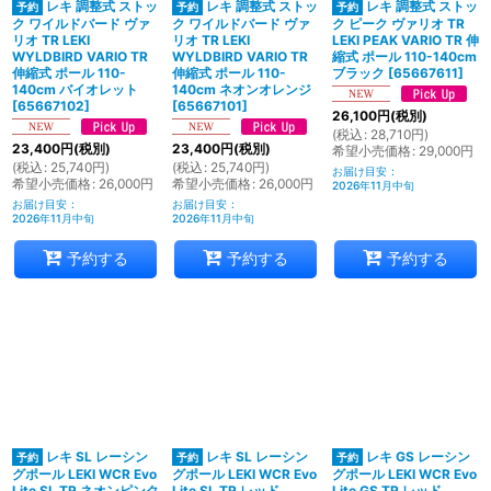
レキ 調整式 ストッ
レキ 調整式 ストッ
レキ 調整式 ストッ
ク ワイルドバード ヴァ
ク ワイルドバード ヴァ
ク ピーク ヴァリオ TR
リオ TR LEKI
リオ TR LEKI
LEKI PEAK VARIO TR 伸
WYLDBIRD VARIO TR
WYLDBIRD VARIO TR
縮式 ポール 110-140cm
伸縮式 ポール 110-
伸縮式 ポール 110-
ブラック
[
65667611
]
140cm バイオレット
140cm ネオンオレンジ
[
65667102
]
[
65667101
]
26,100
円
(税別)
(
税込
:
28,710
円
)
23,400
円
(税別)
23,400
円
(税別)
希望小売価格
:
29,000
円
(
税込
:
25,740
円
)
(
税込
:
25,740
円
)
お届け目安
:
希望小売価格
:
26,000
円
希望小売価格
:
26,000
円
2026年11月中旬
お届け目安
:
お届け目安
:
2026年11月中旬
2026年11月中旬
予約する
予約する
予約する
レキ SL レーシン
レキ SL レーシン
レキ GS レーシン
グポール LEKI WCR Evo
グポール LEKI WCR Evo
グポール LEKI WCR Evo
Lite SL TR ネオンピンク
Lite SL TR レッド
Lite GS TR レッド