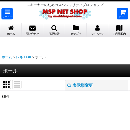
スキーヤーのためのスペシャリティプロショップ
メニュー
カート
ホーム
問い合わせ
商品検索
カテゴリ
マイページ
ご利用案内
ホーム
>
レキ LEKI
>
ポール
ポール
表示順変更
閉じる
36
件
表示数
:
並び順
: