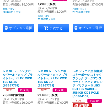
(
税込
:
35,640
円
)
(
税込
:
36,300
円
)
7,200
円
(税別)
希望小売価格
:
36,000
円
希望小売価格
:
37,000
円
(
税込
:
7,920
円
)
お届け目安
:
お届け目安
:
希望小売価格
:
8,000
円
2026年11月中旬
2026年11月中旬
お届け目安
:
2026年11月中旬
オプション選択
オプション選択
予約する
レキ SL レーシングポー
レキ GS レーシングポー
レキ ジュニア用 調整式
ル ワールドカップ ブラ
ル ワールドカップ ブラ
スキーポール ストック
イト レッド LEKI WCR
イト レッド LEKI WCR
ブラック ダークアンス
TBS SL 3D
TBS GS 3D
ラサイト ネオン オレン
[
65267751
]
[
65267761
]
ジ ドリフター S LEKI
DRIFTER VARIO S
JUNIOR KIDS POLE
20,800
円
(税別)
21,600
円
(税別)
[
65364102
]
(
税込
:
22,880
円
)
(
税込
:
23,760
円
)
希望小売価格
:
26,000
円
希望小売価格
:
27,000
円