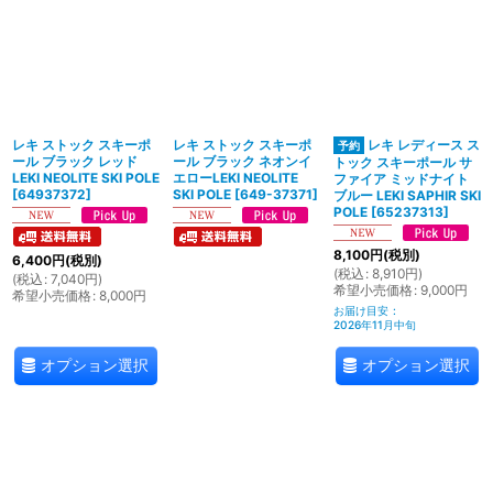
レキ ストック スキーポ
レキ ストック スキーポ
レキ レディース ス
ール ブラック レッド
ール ブラック ネオンイ
トック スキーポール サ
LEKI NEOLITE SKI POLE
エローLEKI NEOLITE
ファイア ミッドナイト
[
64937372
]
SKI POLE
[
649-37371
]
ブルー LEKI SAPHIR SKI
POLE
[
65237313
]
8,100
円
(税別)
6,400
円
(税別)
(
税込
:
8,910
円
)
(
税込
:
7,040
円
)
希望小売価格
:
9,000
円
希望小売価格
:
8,000
円
お届け目安
:
2026年11月中旬
オプション選択
オプション選択