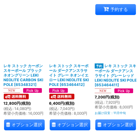
予約する
レキ ストック カーボン
レキ ストック スキーポ
レキ ストック スキ
スキーポール ブラック
ール ダークアンスラサ
ーポール ダークアンス
ネオングリーン LEKI
イト グレー ネオンイエ
ラサイト グレー レッド
NEOLITE CARBON SKI
ロー LEKI NEOLITE SKI
LEKI NEOLITE SKI POLE
POLE
[
65348321
]
POLE
[
653464412
]
[
653464411
]
7,200
円
(税別)
(
税込
:
7,920
円
)
12,800
円
(税別)
6,400
円
(税別)
希望小売価格
:
8,000
円
(
税込
:
14,080
円
)
(
税込
:
7,040
円
)
希望小売価格
:
16,000
円
希望小売価格
:
8,000
円
お届け目安
:
11月中旬
オプション選択
オプション選択
オプション選択