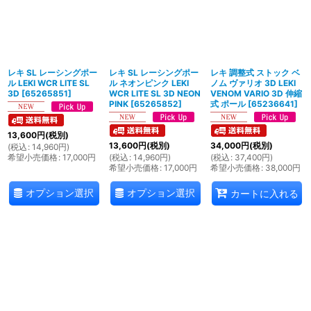
レキ SL レーシングポー
レキ SL レーシングポー
レキ 調整式 ストック ベ
ル LEKI WCR LITE SL
ル ネオンピンク LEKI
ノム ヴァリオ 3D LEKI
3D
[
65265851
]
WCR LITE SL 3D NEON
VENOM VARIO 3D 伸縮
PINK
[
65265852
]
式 ポール
[
65236641
]
13,600
円
(税別)
13,600
円
(税別)
34,000
円
(税別)
(
税込
:
14,960
円
)
希望小売価格
:
17,000
円
(
税込
:
14,960
円
)
(
税込
:
37,400
円
)
希望小売価格
:
17,000
円
希望小売価格
:
38,000
円
オプション選択
オプション選択
カートに入れる