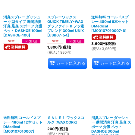
絞り込む
消臭スプレー ダッシュ
スプレーワックス
送料無料 コールドスプ
ー 小型タイプ 瞬間消臭
QUICK TIMELY-WAX
レー 480ml 6本セット
汗臭 足臭 スポーツ 介護
グラファイト & フッ素
DMedical
ペット DASHOE 100ml
ブレンド 300ml UNIX
[
M00107010007-6
]
[
DASHOE-100
]
[
USB07-54
]
3,600
円
(税別)
1,800
円
(税別)
(
税込
:
3,960
円
)
(
税込
:
1,980
円
)
カートに入れる
カートに入れる
送料無料 コールドスプ
ＳＡＬＥ！ ワックスコ
消臭スプレー ダッシュ
レー 480ml 12本セット
ルク
[
WAXCORK
]
ー 瞬間消臭 汗臭 足臭 ス
DMedical
ポーツ 介護 ペット
200
円
(税別)
[
M00107010007
]
DASHOE 300ml
(
税込
:
220
円
)