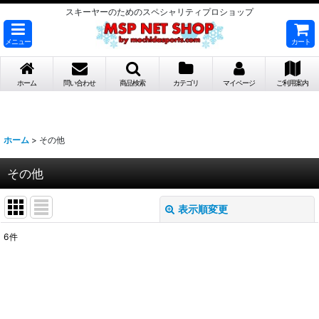
スキーヤーのためのスペシャリティプロショップ
メニュー
カート
ホーム
問い合わせ
商品検索
カテゴリ
マイページ
ご利用案内
ホーム
>
その他
その他
表示順変更
閉じる
6
件
表示数
:
並び順
: