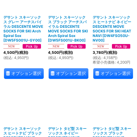
絞り込む
デサント スキーソック
デサント スキーソック
デサント スキーソック
ス グレー アーチスパイ
ス ブラック アーチスパ
ス ヒートナビ ネイビー
ラル DESCENTE MOVE
イラル DESCENTE
DESCENTE MOVE
SOCKS FOR SKI Arch
MOVE SOCKS FOR SKI
SOCKS FOR SKI HEAT
Spiral Sox
Arch Spiral Sox
NAVI
[
DW4FSO50U-
[
DW5FS001U-GY00
]
[
DW5FS001U-BK00
]
NV00
]
4,500
円
(税別)
4,500
円
(税別)
3,780
円
(税別)
(
税込
:
4,950
円
)
(
税込
:
4,950
円
)
(
税込
:
4,158
円
)
希望小売価格
:
4,200
円
オプション選択
オプション選択
オプション選択
デサント スキーソック
デサント タビ型 スキー
デサント タビ型 スキー
ス ヒートナビ ブラック
ソックス ネイビー
ソックス ブラック