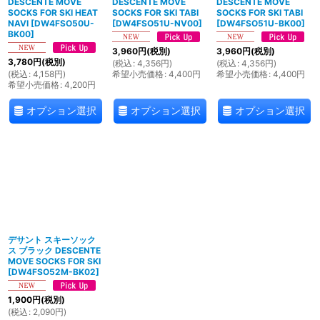
DESCENTE MOVE
DESCENTE MOVE
DESCENTE MOVE
SOCKS FOR SKI HEAT
SOCKS FOR SKI TABI
SOCKS FOR SKI TABI
NAVI
[
DW4FSO50U-
[
DW4FSO51U-NV00
]
[
DW4FSO51U-BK00
]
BK00
]
3,960
円
(税別)
3,960
円
(税別)
3,780
円
(税別)
(
税込
:
4,356
円
)
(
税込
:
4,356
円
)
(
税込
:
4,158
円
)
希望小売価格
:
4,400
円
希望小売価格
:
4,400
円
希望小売価格
:
4,200
円
オプション選択
オプション選択
オプション選択
デサント スキーソック
ス ブラック DESCENTE
MOVE SOCKS FOR SKI
[
DW4FSO52M-BK02
]
1,900
円
(税別)
(
税込
:
2,090
円
)