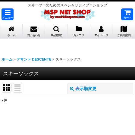
スキーヤーのためのスペシャリティプロショップ
メニュー
カート
ホーム
問い合わせ
商品検索
カテゴリ
マイページ
ご利用案内
ホーム
>
デサント DESCENTE
>
スキーソックス
スキーソックス
表示順変更
閉じる
7
件
表示数
:
並び順
: