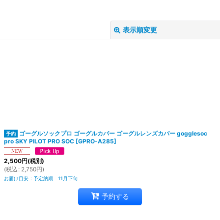
表示順変更
ゴーグルソックプロ ゴーグルカバー ゴーグルレンズカバー gogglesoc
絞り込む
pro SKY PILOT PRO SOC
[
GPRO-A285
]
2,500
円
(税別)
(
税込
:
2,750
円
)
お届け目安
:
予定納期 11月下旬
予約する