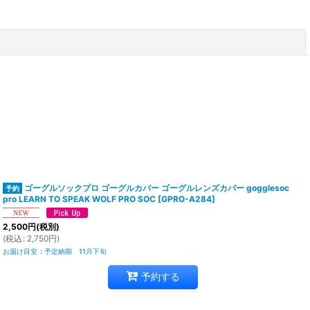
閉じる
ゴーグルソックプロ ゴーグルカバー ゴーグルレンズカバー gogglesoc
pro LEARN TO SPEAK WOLF PRO SOC
[
GPRO-A284
]
2,500
円
(税別)
(
税込
:
2,750
円
)
お届け目安
:
予定納期 11月下旬
予約する