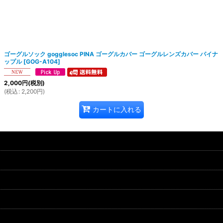
ゴーグルソック gogglesoc PINA ゴーグルカバー ゴーグルレンズカバー パイナ
ップル
[
GOG-A104
]
2,000
円
(税別)
(
税込
:
2,200
円
)
カートに入れる