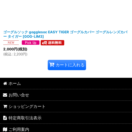
ゴーグルソック gogglesoc EASY TIGER ゴーグルカバー ゴーグルレンズカバ
ー タイガー
[
GOG-LIM3
]
2,000
円
(税別)
(
税込
:
2,200
円
)
カートに入れる
ホーム
お問い合せ
ショッピングカート
特定商取引法表示
ご利用案内