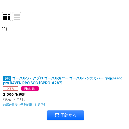
23
件
サブカテゴリ
:
表示数
:
並び順
:
ゴーグルソックプロ ゴーグルカバー ゴーグルレンズカバー gogglesoc
pro RAVEN PRO SOC
[
GPRO-A287
]
2,500
円
(税別)
(
税込
:
2,750
円
)
お届け目安
:
予定納期 11月下旬
予約する