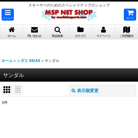
スキーヤーのためのスペシャリティプロショップ
メニュー
カート
ホーム
問い合わせ
商品検索
カテゴリ
マイページ
ご利用案内
ホーム
>
シダス SIDAS
>
サンダル
サンダル
表示順変更
閉じる
3
件
表示数
:
並び順
: