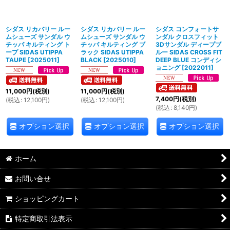
絞り込む
シダス リカバリー ルー
シダス リカバリー ルー
シダス コンフォートサ
ムシューズ サンダル ウ
ムシューズ サンダル ウ
ンダル クロスフィット
チッパ キルティング ト
チッパ キルティング ブ
3Dサンダル ディープブ
ープ SIDAS UTIPPA
ラック SIDAS UTIPPA
ルー SIDAS CROSS FIT
TAUPE
[
2025011
]
BLACK
[
2025010
]
DEEP BLUE コンディシ
ョニング
[
2022011
]
11,000
円
(税別)
11,000
円
(税別)
7,400
円
(税別)
(
税込
:
12,100
円
)
(
税込
:
12,100
円
)
(
税込
:
8,140
円
)
オプション選択
オプション選択
オプション選択
ホーム
お問い合せ
ショッピングカート
特定商取引法表示