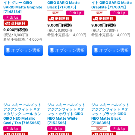
イト グレー GIRO
GIRO SARIO Matte
イト GIRO SARIO Matte
SARIO Matte Graphite
Black
[
7176075
]
Graphite
[
7176073
]
[
7148134
]
9,000
円
(税別)
9,800
円
(税別)
9,000
円
(税別)
(
税込
:
9,900
円
)
(
税込
:
10,780
円
)
(
税込
:
9,900
円
)
希望小売価格
:
14,000
円
希望小売価格
:
14,000
円
希望小売価格
:
14,000
円
オプション選択
オプション選択
オプション選択
ジロ スキー ヘルメット
ジロ スキー ヘルメット
ジロ スキー ヘルメット
アジアンフィット ネオ
アジアンフィット ネオ
アジアンフィット ネオ
メタリック コール タン
マット ホワイト GIRO
マットブラック GIRO
GIRO NEO Metallic
NEO Matte White
NEO Matte Black
Coal / Tan
[
7165965
]
[
7152596
]
[
7108356
]