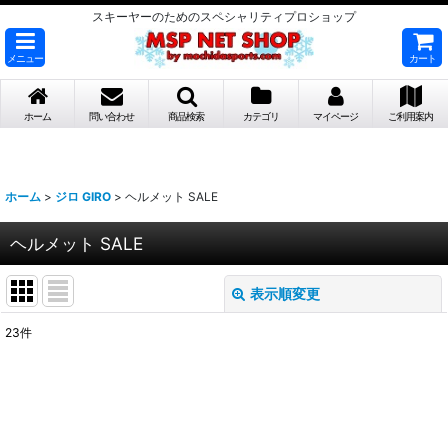
スキーヤーのためのスペシャリティプロショップ
メニュー
カート
ホーム
問い合わせ
商品検索
カテゴリ
マイページ
ご利用案内
ホーム
>
ジロ GIRO
>
ヘルメット SALE
ヘルメット SALE
表示順変更
閉じる
23
件
表示数
:
並び順
: