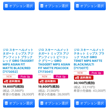
オプション選択
オプション選択
オプション選択
ジロ スキー ヘルメット
ジロ スキー ヘルメット
ジロ スキー ヘルメット
タガート ミップス アジ
タガート ミップス アジ
テネット ミップス ブラ
アンフィット ブラック
アンフィット ピーコッ
ック マルチ GIRO
レッド GIRO TAGGERT
ク グリーン GIRO
TENET MIPS MATTE
MIPS ASIAN FIT
TAGGERT MIPS ASIAN
BLACK/MULTI
MATTE BLACK/RED
FIT MATTE PEACOCK
[
7173077
]
[
7173052
]
[
7173041
]
30,100
円
(税別)
19,600
円
(税別)
19,600
円
(税別)
(
税込
:
33,110
円
)
(
税込
:
21,560
円
)
(
税込
:
21,560
円
)
希望小売価格
:
43,000
円
希望小売価格
:
28,000
円
希望小売価格
:
28,000
円
オプション選択
オプション選択
オプション選択