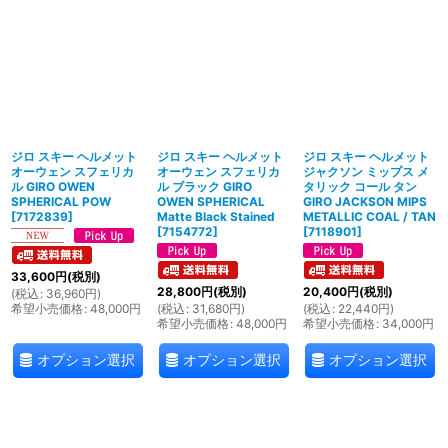
ジロ スキー ヘルメット
ジロ スキー ヘルメット
ジロ スキー ヘルメット
オーウェン スフェリカ
オーウェン スフェリカ
ジャクソン ミップス メ
ル GIRO OWEN
ル ブラック GIRO
タリック コール タン
SPHERICAL POW
OWEN SPHERICAL
GIRO JACKSON MIPS
[
7172839
]
Matte Black Stained
METALLIC COAL / TAN
[
7154772
]
[
7118901
]
33,600
円
(税別)
28,800
円
(税別)
20,400
円
(税別)
(
税込
:
36,960
円
)
希望小売価格
:
48,000
円
(
税込
:
31,680
円
)
(
税込
:
22,440
円
)
希望小売価格
:
48,000
円
希望小売価格
:
34,000
円
オプション選択
オプション選択
オプション選択