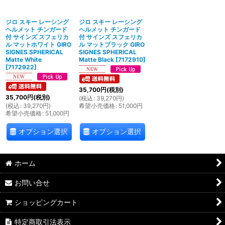
ジロ スキー レーシング
ジロ スキー レーシング
ヘルメット チンガード
ヘルメット チンガード
付 サインズ スフェリカ
付 サインズ スフェリカ
ル マットホワイト GIRO
ル マットブラック GIRO
SIGNES SPHERICAL
SIGNES SPHERICAL
Matte White
Matte Black
[
7172910
]
[
7172922
]
35,700
円
(税別)
35,700
円
(税別)
(
税込
:
39,270
円
)
(
税込
:
39,270
円
)
希望小売価格
:
51,000
円
希望小売価格
:
51,000
円
オプション選択
オプション選択
ホーム
お問い合せ
ショッピングカート
特定商取引法表示