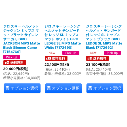
ジロ スキー ヘルメット
ジロ スキー レーシング
ジロ スキー レーシング
ジャクソン ミップス マ
ヘルメット チンガード
ヘルメット チンガード
ットブラック サイレン
付 レッジ SL ミップス
付 レッジ SL ミップス
サー カモ GIRO
マット ホワイト GIRO
マット ブラック GIRO
JACKSON MIPS Matte
LEDGE SL MIPS Matte
LEDGE SL MIPS Matte
Black Silencer Camo
White
[
7172698
]
Black
[
7172692
]
[
7154766
]
23,100
円
(税別)
23,100
円
(税別)
20,400
円
(税別)
(
税込
:
25,410
円
)
(
税込
:
25,410
円
)
(
税込
:
22,440
円
)
希望小売価格
:
33,000
円
希望小売価格
:
33,000
円
希望小売価格
:
34,000
円
オプション選択
オプション選択
オプション選択