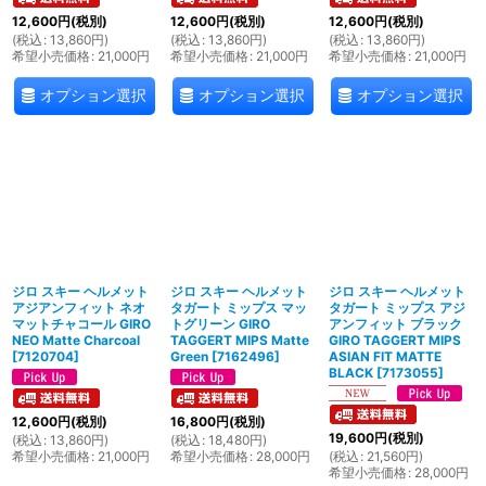
12,600
円
(税別)
12,600
円
(税別)
12,600
円
(税別)
(
税込
:
13,860
円
)
(
税込
:
13,860
円
)
(
税込
:
13,860
円
)
希望小売価格
:
21,000
円
希望小売価格
:
21,000
円
希望小売価格
:
21,000
円
オプション選択
オプション選択
オプション選択
ジロ スキー ヘルメット
ジロ スキー ヘルメット
ジロ スキー ヘルメット
アジアンフィット ネオ
タガート ミップス マッ
タガート ミップス アジ
マットチャコール GIRO
トグリーン GIRO
アンフィット ブラック
NEO Matte Charcoal
TAGGERT MIPS Matte
GIRO TAGGERT MIPS
[
7120704
]
Green
[
7162496
]
ASIAN FIT MATTE
BLACK
[
7173055
]
12,600
円
(税別)
16,800
円
(税別)
19,600
円
(税別)
(
税込
:
13,860
円
)
(
税込
:
18,480
円
)
希望小売価格
:
21,000
円
希望小売価格
:
28,000
円
(
税込
:
21,560
円
)
希望小売価格
:
28,000
円