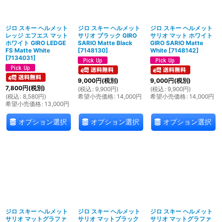
絞り込む
ジロ スキー ヘルメット
ジロ スキー ヘルメット
ジロ スキー ヘルメット
レッジ エフエス マット
サリオ ブラック GIRO
サリオ マット ホワイト
ホワイト GIRO LEDGE
SARIO Matte Black
GIRO SARIO Matte
FS Matte White
[
7148130
]
White
[
7148142
]
[
7134031
]
9,000
円
(税別)
9,000
円
(税別)
7,800
円
(税別)
(
税込
:
9,900
円
)
(
税込
:
9,900
円
)
(
税込
:
8,580
円
)
希望小売価格
:
14,000
円
希望小売価格
:
14,000
円
希望小売価格
:
13,000
円
オプション選択
オプション選択
オプション選択
ジロ スキー ヘルメット
ジロ スキー ヘルメット
ジロ スキー ヘルメット
サリオ マットグラファ
サリオ マットブラック
サリオ マットグラファ