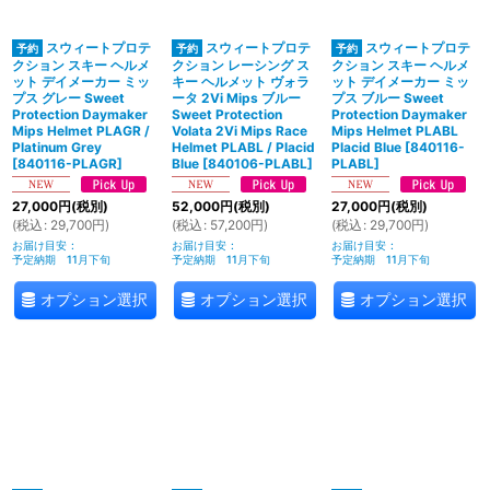
スウィートプロテ
スウィートプロテ
スウィートプロテ
クション スキー ヘルメ
クション レーシング ス
クション スキー ヘルメ
ット デイメーカー ミッ
キー ヘルメット ヴォラ
ット デイメーカー ミッ
プス グレー Sweet
ータ 2Vi Mips ブルー
プス ブルー Sweet
Protection Daymaker
Sweet Protection
Protection Daymaker
Mips Helmet PLAGR /
Volata 2Vi Mips Race
Mips Helmet PLABL
Platinum Grey
Helmet PLABL / Placid
Placid Blue
[
840116-
[
840116-PLAGR
]
Blue
[
840106-PLABL
]
PLABL
]
27,000
円
(税別)
52,000
円
(税別)
27,000
円
(税別)
(
税込
:
29,700
円
)
(
税込
:
57,200
円
)
(
税込
:
29,700
円
)
お届け目安
:
お届け目安
:
お届け目安
:
予定納期 11月下旬
予定納期 11月下旬
予定納期 11月下旬
オプション選択
オプション選択
オプション選択