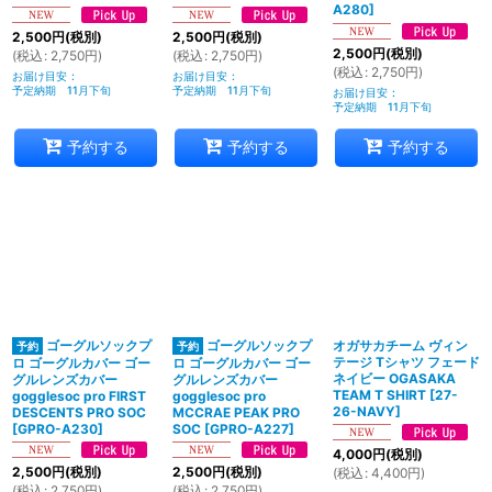
A280
]
2,500
円
(税別)
2,500
円
(税別)
2,500
円
(税別)
(
税込
:
2,750
円
)
(
税込
:
2,750
円
)
(
税込
:
2,750
円
)
お届け目安
:
お届け目安
:
予定納期 11月下旬
予定納期 11月下旬
お届け目安
:
予定納期 11月下旬
予約する
予約する
予約する
ゴーグルソックプ
ゴーグルソックプ
オガサカチーム ヴィン
テージ Tシャツ フェード
ロ ゴーグルカバー ゴー
ロ ゴーグルカバー ゴー
ネイビー OGASAKA
グルレンズカバー
グルレンズカバー
TEAM T SHIRT
[
27-
gogglesoc pro FIRST
gogglesoc pro
26-NAVY
]
DESCENTS PRO SOC
MCCRAE PEAK PRO
[
GPRO-A230
]
SOC
[
GPRO-A227
]
4,000
円
(税別)
2,500
円
(税別)
2,500
円
(税別)
(
税込
:
4,400
円
)
(
税込
:
2,750
円
)
(
税込
:
2,750
円
)