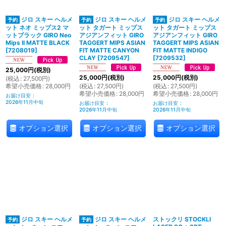
ジロ スキー ヘルメ
ジロ スキー ヘルメ
ジロ スキー ヘルメ
ット ネオ ミップス2 マ
ット タガート ミップス
ット タガート ミップス
ットブラック GIRO Neo
アジアンフィット GIRO
アジアンフィット GIRO
Mips II MATTE BLACK
TAGGERT MIPS ASIAN
TAGGERT MIPS ASIAN
[
7208019
]
FIT MATTE CANYON
FIT MATTE INDIGO
CLAY
[
7209547
]
[
7209532
]
25,000
円
(税別)
25,000
円
(税別)
25,000
円
(税別)
(
税込
:
27,500
円
)
希望小売価格
:
28,000
円
(
税込
:
27,500
円
)
(
税込
:
27,500
円
)
希望小売価格
:
28,000
円
希望小売価格
:
28,000
円
お届け目安
:
2026年11月中旬
お届け目安
:
お届け目安
:
2026年11月中旬
2026年11月中旬
オプション選択
オプション選択
オプション選択
ジロ スキー ヘルメ
ジロ スキー ヘルメ
ストックリ STOCKLI