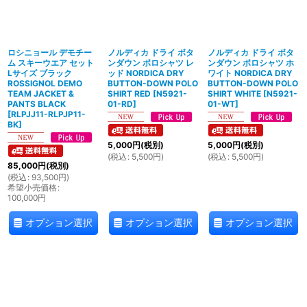
ロシニョール デモチー
ノルディカ ドライ ボタ
ノルディカ ドライ ボタ
ム スキーウエア セット
ンダウン ポロシャツ レ
ンダウン ポロシャツ ホ
Lサイズ ブラック
ッド NORDICA DRY
ワイト NORDICA DRY
ROSSIGNOL DEMO
BUTTON-DOWN POLO
BUTTON-DOWN POLO
TEAM JACKET &
SHIRT RED
[
N5921-
SHIRT WHITE
[
N5921-
PANTS BLACK
01-RD
]
01-WT
]
[
RLPJJ11-RLPJP11-
BK
]
5,000
円
(税別)
5,000
円
(税別)
(
税込
:
5,500
円
)
(
税込
:
5,500
円
)
85,000
円
(税別)
(
税込
:
93,500
円
)
希望小売価格
:
100,000
円
オプション選択
オプション選択
オプション選択