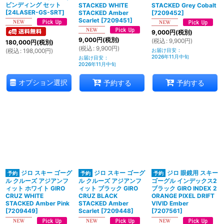
ビンディング セット
STACKED WHITE
STACKED Grey Cobalt
[
24LASER-GS-SRT
]
STACKED Amber
[
7209452
]
Scarlet
[
7209451
]
9,000
円
(税別)
9,000
円
(税別)
(
税込
:
9,900
円
)
180,000
円
(税別)
(
税込
:
9,900
円
)
(
税込
:
198,000
円
)
お届け目安
:
2026年11月中旬
お届け目安
:
2026年11月中旬
オプション選択
予約する
予約する
ジロ スキー ゴーグ
ジロ スキー ゴーグ
ジロ 眼鏡用 スキー
ル クルーズ アジアンフ
ル クルーズ アジアンフ
ゴーグル インデックス2
ィット ホワイト GIRO
ィット ブラック GIRO
ブラック GIRO INDEX 2
CRUZ WHITE
CRUZ BLACK
ORANGE PIXEL DRIFT
STACKED Amber Pink
STACKED Amber
VIVID Ember
[
7209449
]
Scarlet
[
7209448
]
[
7207561
]