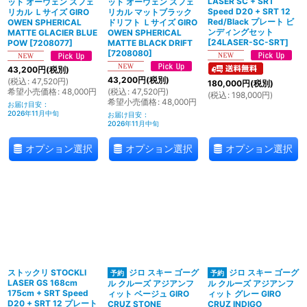
LASER SC + SRT
ット オーウェン スフェ
ット オーウェン スフェ
Speed D20 + SRT 12
リカル Ｌサイズ GIRO
リカル マットブラック
Red/Black プレート ビ
OWEN SPHERICAL
ドリフト Ｌサイズ GIRO
ンディングセット
MATTE GLACIER BLUE
OWEN SPHERICAL
[
24LASER-SC-SRT
]
POW
[
7208077
]
MATTE BLACK DRIFT
[
7208080
]
43,200
円
(税別)
43,200
円
(税別)
(
税込
:
47,520
円
)
180,000
円
(税別)
希望小売価格
:
48,000
円
(
税込
:
47,520
円
)
(
税込
:
198,000
円
)
希望小売価格
:
48,000
円
お届け目安
:
2026年11月中旬
お届け目安
:
2026年11月中旬
オプション選択
オプション選択
オプション選択
ストックリ STOCKLI
ジロ スキー ゴーグ
ジロ スキー ゴーグ
LASER GS 168cm
ル クルーズ アジアンフ
ル クルーズ アジアンフ
175cm + SRT Speed
ィット ベージュ GIRO
ィット グレー GIRO
D20 + SRT 12 プレート
CRUZ STONE
CRUZ INDIGO