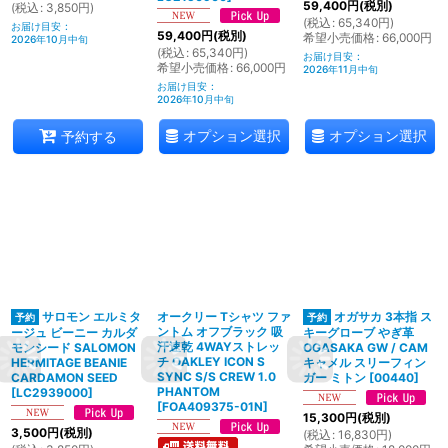
59,400
円
(税別)
(
税込
:
3,850
円
)
(
税込
:
65,340
円
)
お届け目安
:
59,400
円
(税別)
希望小売価格
:
66,000
円
2026年10月中旬
(
税込
:
65,340
円
)
お届け目安
:
希望小売価格
:
66,000
円
2026年11月中旬
お届け目安
:
2026年10月中旬
オプション選択
オプション選択
予約する
サロモン エルミタ
オークリー Tシャツ ファ
オガサカ 3本指 ス
ントム オフブラック 吸
ージュ ビーニー カルダ
キーグローブ やぎ革
汗速乾 4WAYストレッ
モンシード SALOMON
OGASAKA GW / CAM
チ OAKLEY ICON S
HERMITAGE BEANIE
キャメル スリーフィン
SYNC S/S CREW 1.0
CARDAMON SEED
ガー ミトン
[
00440
]
PHANTOM
[
LC2939000
]
[
FOA409375-01N
]
15,300
円
(税別)
3,500
円
(税別)
(
税込
:
16,830
円
)