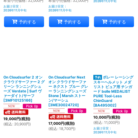
希望小売価格
:
32,000
円
希望小売価格
:
32,000
円
2026年11月中旬
お届け目安
:
お届け目安
:
2026年11月中旬
2026年11月中旬
予約する
予約する
予約する
On Cloudsurfer 2 オン
On Cloudsurfer Next
ボレー レーシング
クラウドサーファー 2 グ
オン クラウドサーファ
スキーヘルメット メダ
リーン ランニングシュ
ー ネクスト ブルー グレ
リスト ピュア用 チンガ
ーズ Verdate | Surf ヴ
ー ランニングシューズ
ード bolle MEDALIST
ァーダイト/サーフ
Stone | Marsh ストー
PURE Tool-Less
[
3MF10125166
]
ン/マーシュ
ChinGuard
[
3ME30024720
]
[
BA495002
]
10,000
円
(税別)
19,000
円
(税別)
(
税込
:
11,000
円
)
17,000
円
(税別)
(
税込
:
20,900
円
)
(
税込
:
18,700
円
)
お届け目安
:
2026年11月中旬