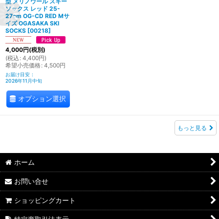
型 メリノウール スキー
ソックス レッド 25-
27cm OG-CD RED Mサ
イズ OGASAKA SKI
SOCKS
[
00218
]
4,000
円
(税別)
(
税込
:
4,400
円
)
希望小売価格
:
4,500
円
お届け目安
:
2026年11月中旬
オプション選択
もっと見る
ホーム
お問い合せ
ショッピングカート