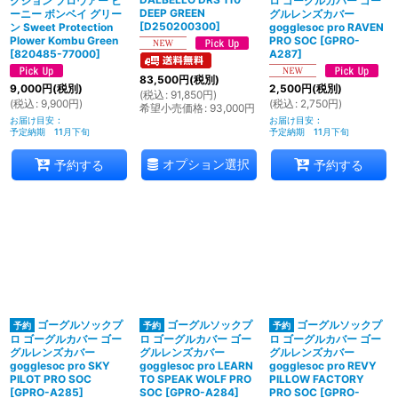
クション プロウアー ビ
ロ ゴーグルカバー ゴー
DEEP GREEN
ーニー ボンベイ グリー
グルレンズカバー
[
D250200300
]
ン Sweet Protection
gogglesoc pro RAVEN
Plower Kombu Green
PRO SOC
[
GPRO-
[
820485-77000
]
A287
]
83,500
円
(税別)
9,000
円
(税別)
2,500
円
(税別)
(
税込
:
91,850
円
)
(
税込
:
9,900
円
)
(
税込
:
2,750
円
)
希望小売価格
:
93,000
円
お届け目安
:
お届け目安
:
予定納期 11月下旬
予定納期 11月下旬
オプション選択
予約する
予約する
ゴーグルソックプ
ゴーグルソックプ
ゴーグルソックプ
ロ ゴーグルカバー ゴー
ロ ゴーグルカバー ゴー
ロ ゴーグルカバー ゴー
グルレンズカバー
グルレンズカバー
グルレンズカバー
gogglesoc pro SKY
gogglesoc pro LEARN
gogglesoc pro REVY
PILOT PRO SOC
TO SPEAK WOLF PRO
PILLOW FACTORY
[
GPRO-A285
]
SOC
[
GPRO-A284
]
PRO SOC
[
GPRO-