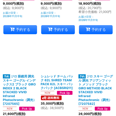
9,000
円
(税別)
9,000
円
(税別)
18,900
円
(税別)
(
税込
:
9,900
円
)
(
税込
:
9,900
円
)
(
税込
:
20,790
円
)
希望小売価格
:
21,000
円
お届け目安
:
お届け目安
:
2026年11月中旬
2026年11月中旬
お届け目安
:
2026年11月中旬
予約する
予約する
予約する
ジロ 眼鏡用 調光
シュレッド チーム パッ
ジロ スキー ゴーグ
ク 62L SHRED TEAM
スキー ゴーグル インデ
ル 調光 アジアンフィッ
PACK 62L スキー バッ
ックス2 ブラック GIRO
ト メソッド ブラック
クパック
[
ACBSRQ11
]
INDEX 2 BLACK
GIRO METHOD BLACK
STACKED VIVID
STACKED VIVID
Infrared
Infrared
Photochromic（調光）
Photochromic（調光）
35,000
円
(税別)
[
7207565
]
[
7207582
]
(
税込
:
38,500
円
)
21,600
円
(税別)
26,000
円
(税別)