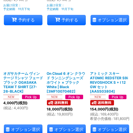
お届け目安
:
お届け目安
:
予定納期 11月下旬
予定納期 11月下旬
オプション選択
予約する
予約する
オガサカチーム ヴィン
On Cloud 6 オン クラウ
アトミック スキー
テージ Tシャツ フェード
ド ランニングシューズ
ATOMIC REDSTER S9i
ブラック OGASAKA
ホワイト × ブラック
REVOSHOCK S + I 12
TEAM T SHIRT
[
27-
White | Black
GW セット
26-BLACK
]
[
3MF10070462
]
[
AASS03804
]
4,000
円
(税別)
(
税込
:
4,400
円
)
18,000
円
(税別)
154,000
円
(税別)
(
税込
:
19,800
円
)
(
税込
:
169,400
円
)
希望小売価格
:
181,800
円
オプション選択
オプション選択
オプション選択