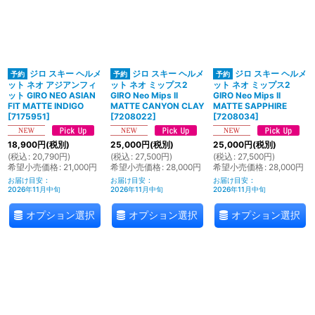
ジロ スキー ヘルメ
ジロ スキー ヘルメ
ジロ スキー ヘルメ
ット ネオ アジアンフィ
ット ネオ ミップス2
ット ネオ ミップス2
ット GIRO NEO ASIAN
GIRO Neo Mips II
GIRO Neo Mips II
FIT MATTE INDIGO
MATTE CANYON CLAY
MATTE SAPPHIRE
[
7175951
]
[
7208022
]
[
7208034
]
18,900
円
(税別)
25,000
円
(税別)
25,000
円
(税別)
(
税込
:
20,790
円
)
(
税込
:
27,500
円
)
(
税込
:
27,500
円
)
希望小売価格
:
21,000
円
希望小売価格
:
28,000
円
希望小売価格
:
28,000
円
お届け目安
:
お届け目安
:
お届け目安
:
2026年11月中旬
2026年11月中旬
2026年11月中旬
オプション選択
オプション選択
オプション選択