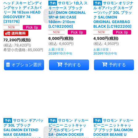
ヘッド スキー ビンディ
サロモン 1台入 ス
サロモン オリジナ
ングセット ディスカバ
キーケース ブラック
ル ギアバッグ スキーブ
リー 74 163cm HEAD
SALOMON ORIGINAL
ーツバッグ 30L ブラッ
DISCOVERY 74
1PAIR SKI CASE
ク SALOMON
[
315176
]
160cm-210cm
ORIGINAL GEARBAG
[
LC1922000
]
BLACK
[
LC1922200
]
6,000
円
(税別)
4,500
円
(税別)
72,200
円
(税別)
(
税込
:
6,600
円
)
(
税込
:
4,950
円
)
(
税込
:
79,420
円
)
希望小売価格
:
85,000
円
お届け目安
:
お届け目安
:
2026年10月中旬
2026年10月中旬
オプション選択
予約する
予約する
サロモン ギアバッ
サロモン ドッカー
サロモン ドッカー
グ 30L ブラック
ビーニー ニットキャッ
ビーニー ニットキャッ
SALOMON EXTEND
プ カルダモンシード
プ ブラック SALOMON
MAX GEARBAG
SALOMON DOCKER
DOCKER BEANIE U