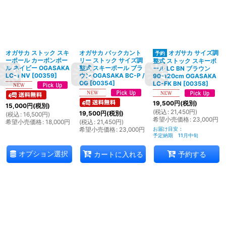
オガサカ ストック スキ
オガサカ バックカント
オガサカ サイズ調
ーポール カーボンポー
リー ストック サイズ調
整式 ストック スキーポ
ル ネイビー OGASAKA
整式 スキーポール ブラ
ール LC BN ブラウン
LC-1 NV
[
00359
]
ウン OGASAKA BC-P /
90-120cm OGASAKA
OG
[
00354
]
LC-FK BN
[
00358
]
19,500
円
(税別)
15,000
円
(税別)
(
税込
:
21,450
円
)
19,500
円
(税別)
(
税込
:
16,500
円
)
希望小売価格
:
23,000
円
希望小売価格
:
18,000
円
(
税込
:
21,450
円
)
希望小売価格
:
23,000
円
お届け目安
:
予定納期 11月中旬
オプション選択
カートに入れる
予約する