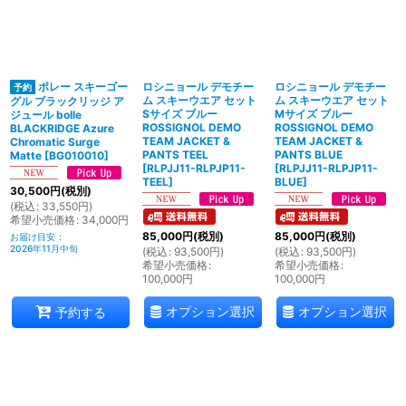
ボレー スキーゴー
ロシニョール デモチー
ロシニョール デモチー
ム スキーウエア セット
ム スキーウエア セット
グル ブラックリッジ ア
Sサイズ ブルー
Mサイズ ブルー
ジュール bolle
ROSSIGNOL DEMO
ROSSIGNOL DEMO
BLACKRIDGE Azure
TEAM JACKET &
TEAM JACKET &
Chromatic Surge
PANTS TEEL
PANTS BLUE
Matte
[
BG010010
]
[
RLPJJ11-RLPJP11-
[
RLPJJ11-RLPJP11-
TEEL
]
BLUE
]
30,500
円
(税別)
(
税込
:
33,550
円
)
希望小売価格
:
34,000
円
85,000
円
(税別)
85,000
円
(税別)
お届け目安
:
2026年11月中旬
(
税込
:
93,500
円
)
(
税込
:
93,500
円
)
希望小売価格
:
希望小売価格
:
100,000
円
100,000
円
オプション選択
オプション選択
予約する