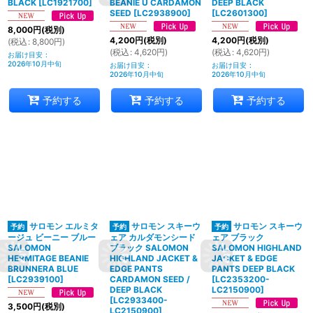
BLACK
[
LC1921700
]
BEANIE U CARDAMON
DEEP BLACK
SEED
[
LC2938900
]
[
LC2601300
]
8,000
円
(税別)
4,200
円
(税別)
4,200
円
(税別)
(
税込
:
8,800
円
)
(
税込
:
4,620
円
)
(
税込
:
4,620
円
)
お届け目安
:
2026年10月中旬
お届け目安
:
お届け目安
:
2026年10月中旬
2026年10月中旬
予約する
予約する
予約する
サロモン エルミタ
サロモン スキーウ
サロモン スキーウ
ージュ ビーニー ブルー
ェア カルダモンシード
ェア ブラック
SALOMON
ブラック SALOMON
SALOMON HIGHLAND
HERMITAGE BEANIE
HIGHLAND JACKET &
JACKET & EDGE
BRUNNERA BLUE
EDGE PANTS
PANTS DEEP BLACK
[
LC2939100
]
CARDAMON SEED /
[
LC2353200-
DEEP BLACK
LC2150900
]
[
LC2933400-
3,500
円
(税別)
LC2150900
]