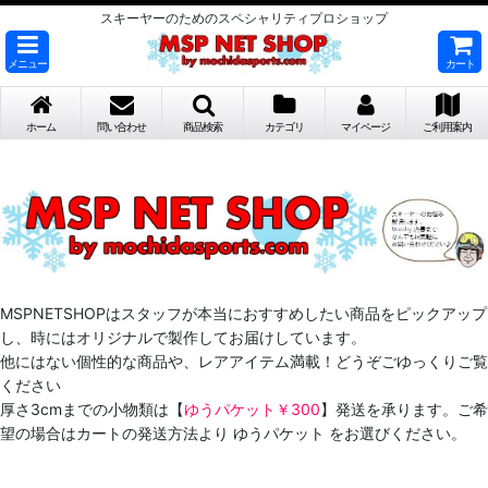
スキーヤーのためのスペシャリティプロショップ
メニュー
カート
ホーム
問い合わせ
商品検索
カテゴリ
マイページ
ご利用案内
MSPNETSHOPはスタッフが本当におすすめしたい商品をピックアップ
し、時にはオリジナルで製作してお届けしています。
他にはない個性的な商品や、レアアイテム満載！どうぞごゆっくりご覧
ください
厚さ3cmまでの小物類は【
ゆうパケット￥300
】発送を承ります。ご希
望の場合はカートの発送方法より ゆうパケット をお選びください。