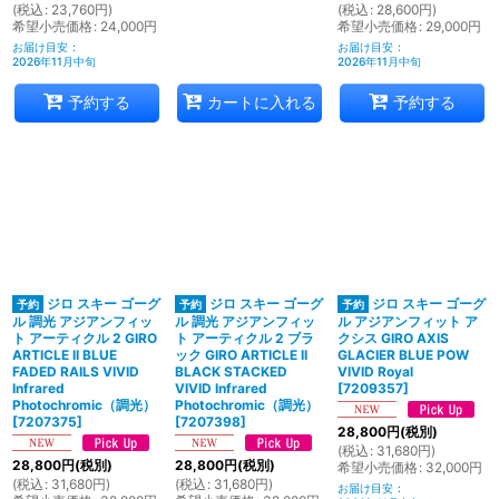
(
税込
:
23,760
円
)
(
税込
:
28,600
円
)
希望小売価格
:
24,000
円
希望小売価格
:
29,000
円
お届け目安
:
お届け目安
:
2026年11月中旬
2026年11月中旬
予約する
カートに入れる
予約する
ジロ スキー ゴーグ
ジロ スキー ゴーグ
ジロ スキー ゴーグ
ル 調光 アジアンフィッ
ル 調光 アジアンフィッ
ル アジアンフィット ア
ト アーティクル 2 GIRO
ト アーティクル 2 ブラ
クシス GIRO AXIS
ARTICLE II BLUE
ック GIRO ARTICLE II
GLACIER BLUE POW
FADED RAILS VIVID
BLACK STACKED
VIVID Royal
Infrared
VIVID Infrared
[
7209357
]
Photochromic（調光）
Photochromic（調光）
[
7207375
]
[
7207398
]
28,800
円
(税別)
(
税込
:
31,680
円
)
28,800
円
(税別)
28,800
円
(税別)
希望小売価格
:
32,000
円
(
税込
:
31,680
円
)
(
税込
:
31,680
円
)
お届け目安
: