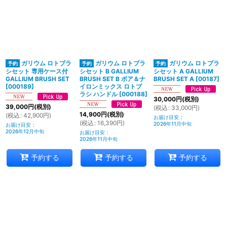
ガリウム ロトブラ
ガリウム ロトブラ
ガリウム ロトブラ
シセット 専用ケース付
シセット B GALLIUM
シセット A GALLIUM
GALLIUM BRUSH SET
BRUSH SET B ボア＆ナ
BRUSH SET A
[
00187
]
[
000189
]
イロンミックス ロトブ
ラシ ハンドル
[
000188
]
30,000
円
(税別)
39,000
円
(税別)
(
税込
:
33,000
円
)
14,900
円
(税別)
(
税込
:
42,900
円
)
お届け目安
:
(
税込
:
16,390
円
)
2026年11月中旬
お届け目安
:
2026年12月中旬
お届け目安
:
2026年11月中旬
予約する
予約する
予約する