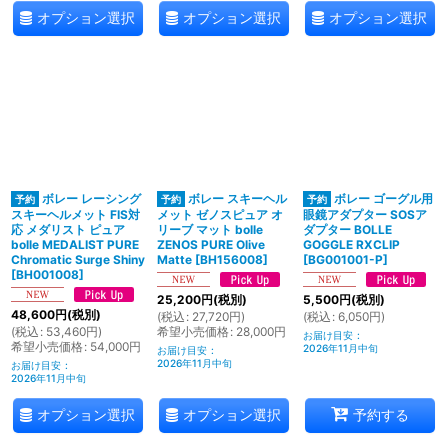
オプション選択
オプション選択
オプション選択
ボレー レーシング
ボレー スキーヘル
ボレー ゴーグル用
スキーヘルメット FIS対
メット ゼノスピュア オ
眼鏡アダプター SOSア
応 メダリスト ピュア
リーブ マット bolle
ダプター BOLLE
bolle MEDALIST PURE
ZENOS PURE Olive
GOGGLE RXCLIP
Chromatic Surge Shiny
Matte
[
BH156008
]
[
BG001001-P
]
[
BH001008
]
25,200
円
(税別)
5,500
円
(税別)
48,600
円
(税別)
(
税込
:
27,720
円
)
(
税込
:
6,050
円
)
(
税込
:
53,460
円
)
希望小売価格
:
28,000
円
お届け目安
:
希望小売価格
:
54,000
円
2026年11月中旬
お届け目安
:
2026年11月中旬
お届け目安
:
2026年11月中旬
オプション選択
オプション選択
予約する