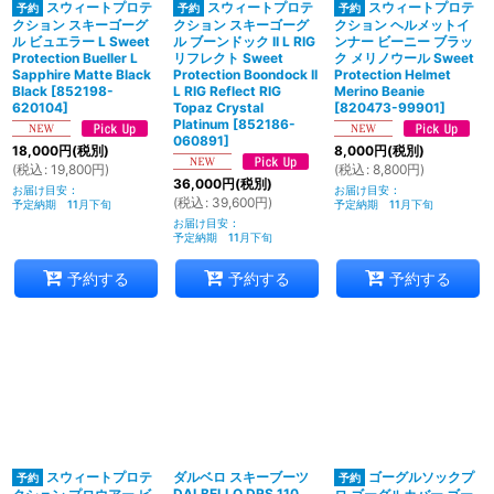
スウィートプロテ
スウィートプロテ
スウィートプロテ
クション スキーゴーグ
クション スキーゴーグ
クション ヘルメットイ
ル ビュエラー L Sweet
ル ブーンドック II L RIG
ンナー ビーニー ブラッ
Protection Bueller L
リフレクト Sweet
ク メリノウール Sweet
Sapphire Matte Black
Protection Boondock II
Protection Helmet
Black
[
852198-
L RIG Reflect RIG
Merino Beanie
620104
]
Topaz Crystal
[
820473-99901
]
Platinum
[
852186-
060891
]
18,000
円
(税別)
8,000
円
(税別)
(
税込
:
19,800
円
)
(
税込
:
8,800
円
)
36,000
円
(税別)
お届け目安
:
お届け目安
:
(
税込
:
39,600
円
)
予定納期 11月下旬
予定納期 11月下旬
お届け目安
:
予定納期 11月下旬
予約する
予約する
予約する
スウィートプロテ
ダルベロ スキーブーツ
ゴーグルソックプ
DALBELLO DRS 110