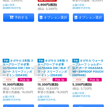
(
税込
:
3,850
円
)
希望小売価格
:
18,000
円
4,900
円
(税別)
お届け目安
:
お届け目安
:
2026年10月中旬
2026年11月中旬
(
税込
:
5,390
円
)
オプション選択
オプション選択
予約する
オガサカ 3本指 ス
オガサカ 3本指 ス
オガサカ ウォータ
キーグローブ やぎ革
キーグローブ やぎ革
ープルーフ ショルダー
OGASAKA GW / SIV シ
OGASAKA GW / BLK ブ
防水 ポーチ OGASAKA
ルバー スリーフィンガ
ラック スリーフィンガ
WATERPROOF POUCH
ー ミトン
[
00439
]
ー ミトン
[
00438
]
[
00198B
]
15,300
円
(税別)
15,300
円
(税別)
5,200
円
(税別)
(
税込
:
16,830
円
)
(
税込
:
16,830
円
)
(
税込
:
5,720
円
)
希望小売価格
:
18,000
円
希望小売価格
:
18,000
円
お届け目安
:
2026年11月中旬
お届け目安
:
お届け目安
:
2026年11月中旬
2026年11月中旬