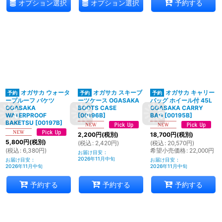
オプション選択
オプション選択
予約する
オガサカ ウォータ
オガサカ スキーブ
オガサカ キャリー
ープルーフ バケツ
ーツケース OGASAKA
バッグ ホイール付 45L
OGASAKA
BOOTS CASE
OGASAKA CARRY
WATERPROOF
[
00196B
]
BAG
[
00195B
]
BAKETSU
[
00197B
]
2,200
円
(税別)
18,700
円
(税別)
5,800
円
(税別)
(
税込
:
2,420
円
)
(
税込
:
20,570
円
)
(
税込
:
6,380
円
)
希望小売価格
:
22,000
円
お届け目安
:
2026年11月中旬
お届け目安
:
お届け目安
:
2026年11月中旬
2026年11月中旬
予約する
予約する
予約する