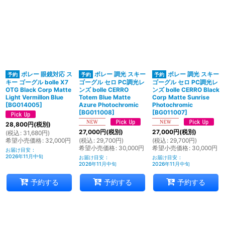
ボレー 眼鏡対応 ス
ボレー 調光 スキー
ボレー 調光 スキー
キー ゴーグル bolle X7
ゴーグル セロ PC調光レ
ゴーグル セロ PC調光レ
OTG Black Corp Matte
ンズ bolle CERRO
ンズ bolle CERRO Black
Light Vermillon Blue
Totem Blue Matte
Corp Matte Sunrise
[
BG014005
]
Azure Photochromic
Photochromic
[
BG011008
]
[
BG011007
]
28,800
円
(税別)
27,000
円
(税別)
27,000
円
(税別)
(
税込
:
31,680
円
)
希望小売価格
:
32,000
円
(
税込
:
29,700
円
)
(
税込
:
29,700
円
)
希望小売価格
:
30,000
円
希望小売価格
:
30,000
円
お届け目安
:
2026年11月中旬
お届け目安
:
お届け目安
:
2026年11月中旬
2026年11月中旬
予約する
予約する
予約する