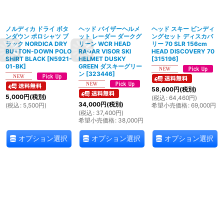
ノルディカ ドライ ボタ
ヘッド バイザーヘルメ
ヘッド スキー ビンディ
ンダウン ポロシャツ ブ
ット レーダー ダークグ
ングセット ディスカバ
ラック NORDICA DRY
リーン WCR HEAD
リー 70 SLR 156cm
BUTTON-DOWN POLO
RADAR VISOR SKI
HEAD DISCOVERY 70
SHIRT BLACK
[
N5921-
HELMET DUSKY
[
315196
]
01-BK
]
GREEN ダスキーグリー
ン
[
323446
]
58,600
円
(税別)
5,000
円
(税別)
(
税込
:
64,460
円
)
34,000
円
(税別)
(
税込
:
5,500
円
)
希望小売価格
:
69,000
円
(
税込
:
37,400
円
)
希望小売価格
:
38,000
円
オプション選択
オプション選択
オプション選択