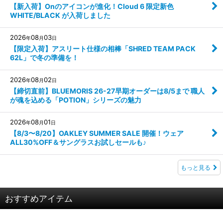
【新入荷】Onのアイコンが進化！Cloud 6 限定新色
WHITE/BLACK が入荷しました
2026
08
03
年
月
日
【限定入荷】アスリート仕様の相棒「SHRED TEAM PACK
62L」で冬の準備を！
2026
08
02
年
月
日
【締切直前】BLUEMORIS 26-27早期オーダーは8/5まで 職人
が魂を込める「POTION」シリーズの魅力
2026
08
01
年
月
日
【8/3〜8/20】OAKLEY SUMMER SALE 開催！ウェア
ALL30%OFF＆サングラスお試しセールも♪
もっと見る
おすすめアイテム