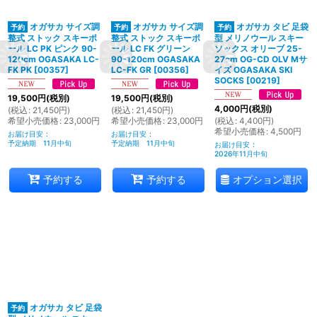
オガサカ サイズ調
オガサカ サイズ調
オガサカ タビ 足袋
整式 ストック スキーポ
整式 ストック スキーポ
型 メリノウール スキー
ール LC PK ピンク 90-
ール LC FK グリーン
ソックス オリーブ 25-
120cm OGASAKA LC-
90-120cm OGASAKA
27cm OG-CD OLV Mサ
FK PK
[
00357
]
LC-FK GR
[
00356
]
イズ OGASAKA SKI
SOCKS
[
00219
]
19,500
円
(税別)
19,500
円
(税別)
4,000
円
(税別)
(
税込
:
21,450
円
)
(
税込
:
21,450
円
)
希望小売価格
:
23,000
円
希望小売価格
:
23,000
円
(
税込
:
4,400
円
)
希望小売価格
:
4,500
円
お届け目安
:
お届け目安
:
予定納期 11月中旬
予定納期 11月中旬
お届け目安
:
2026年11月中旬
オプション選択
予約する
予約する
オガサカ タビ 足袋