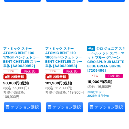
アトミック スキー
アトミック スキー
ジロ ジュニア スキ
ATOMIC BENT 100
ATOMIC BENT 110
ー ヘルメット スパー マ
179cm ベンチェトラー
180cm ベンチェトラー
ット ブルー グリーン
BENT CHETLER スキー
BENT CHETLER スキー
GIRO SPUR JR MATTE
単体
[
AA0030952
]
単体
[
AA0030958
]
BLUE GREEN SURGE
[
7209496
]
15,000
円
(税別)
90,800
円
(税別)
101,900
円
(税別)
(
税込
:
16,500
円
)
(
税込
:
99,880
円
)
(
税込
:
112,090
円
)
希望小売価格
:
希望小売価格
:
119,900
円
お届け目安
:
2026年11月中旬
106,900
円
オプション選択
オプション選択
オプション選択