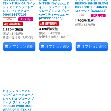
TEX XT JUNIOR ロイッ
MITTEN ロイッシュ ロ
REUSCH INNER GLOVE
シュ カチオンライトグ
イシュ ジュニア ミトン
DRYZONE 2.0 JUNIOR
レイ / ピンクグロー
グローブ ドレスブルー
ロイッシュ
[
6265184
]
[
49612667720
]
セーフティーイエロー
[
62855154955
]
1,700
円
(税別)
(
税込
:
1,870
円
)
3,120
円
(税別)
2,880
円
(税別)
(
税込
:
3,432
円
)
(
税込
:
3,168
円
)
希望小売価格
:
3,900
円
希望小売価格
:
3,600
円
オプション選択
オプション選択
オプション選択
ロイシュ ジュニア レー
シング スキーグローブ
ロイッシュ グローブ ブ
ラック フルオレッド
REUSCH WORLDCUP
WARRIOR R-TEX XT