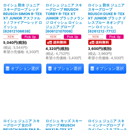
ロイシュ 防水 ジュニア
ロイシュ ジュニア スキ
ロイシュ 防水 ジュニア
スキーグローブ レッド
ーグローブ REUSCH
スキーグローブ
REUSCH SIMON R-TEX
TORBY R-TEX XT
REUSCH DUKE R-TEX
XT JUNIOR アスファル
JUNIOR ブラックメラン
XT JUNIOR ブラック ド
ト / ファイアーレッド ロ
ジ ロイッシュ ロイシュ
レスブルー ネオングリ
イッシュ
ジュニア グローブ
ーン ロイッシュ
[
62612106638
]
[
60612107008
]
[
6261212-7712
]
5,040
円
(税別)
(
税込
:
5,544
円
)
4,320
円
(税別)
3,600
円
(税別)
希望小売価格
:
6,300
円
(
税込
:
4,752
円
)
(
税込
:
3,960
円
)
希望小売価格
:
5,400
円
希望小売価格
:
4,500
円
オプション選択
オプション選択
オプション選択
ロイシュ ジュニア スキ
ロイシュ キッズ スキー
ロイシュ ジュニア スキ
ーグローブ 女の子
グローブ REUSCH
ー インナーグローブ ド
REUSCH MARLENA R-
MAXI R-TEX XT
ライゾーン 2.0 ブラック