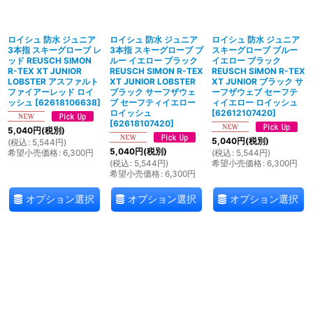
絞り込む
ロイシュ 防水 ジュニア
ロイシュ 防水 ジュニア
ロイシュ 防水 ジュニア
3本指 スキーグローブ レ
3本指 スキーグローブ ブ
スキーグローブ ブルー
ッド REUSCH SIMON
ルー イエロー ブラック
イエロー ブラック
R-TEX XT JUNIOR
REUSCH SIMON R-TEX
REUSCH SIMON R-TEX
LOBSTER アスファルト
XT JUNIOR LOBSTER
XT JUNIOR ブラック サ
ファイアーレッド ロイ
ブラック サーフザウェ
ーフザウェブ セーフテ
ッシュ
[
62618106638
]
ブ セーフティイエロー
ィイエロー ロイッシュ
ロイッシュ
[
62612107420
]
[
62618107420
]
5,040
円
(税別)
5,040
円
(税別)
(
税込
:
5,544
円
)
5,040
円
(税別)
希望小売価格
:
6,300
円
(
税込
:
5,544
円
)
(
税込
:
5,544
円
)
希望小売価格
:
6,300
円
希望小売価格
:
6,300
円
オプション選択
オプション選択
オプション選択