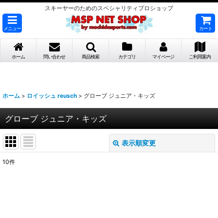
スキーヤーのためのスペシャリティプロショップ
メニュー
カート
ホーム
問い合わせ
商品検索
カテゴリ
マイページ
ご利用案内
ホーム
>
ロイッシュ reusch
>
グローブ ジュニア・キッズ
グローブ ジュニア・キッズ
表示順変更
閉じる
10
件
表示数
:
並び順
: