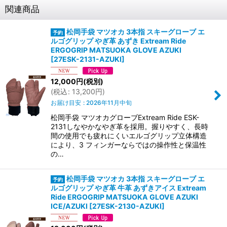
関連商品
松岡手袋 マツオカ 3本指 スキーグローブ エ
ルゴグリップ やぎ革 あずき Extream Ride
ERGOGRIP MATSUOKA GLOVE AZUKI
[
27ESK-2131-AZUKI
]
12,000
円
(税別)
(
税込
:
13,200
円
)
お届け目安
:
2026年11月中旬
松岡手袋 マツオカグローブExtream Ride ESK-
2131しなやかなやぎ革を採用。握りやすく、長時
間の使用でも疲れにくいエルゴグリップ立体構造
により、3 フィンガーならではの操作性と保温性
の…
松岡手袋 マツオカ 3本指 スキーグローブ エ
ルゴグリップ やぎ革 牛革 あずきアイス Extream
Ride ERGOGRIP MATSUOKA GLOVE AZUKI
ICE/AZUKI
[
27ESK-2130-AZUKI
]