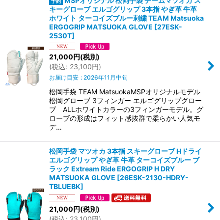
MSPオリジナル 松岡手袋 チームマツオカ ス
キーグローブ エルゴグリップ 3本指 やぎ革 牛革
ホワイト ターコイズブルー刺繍 TEAM Matsuoka
ERGOGRIP MATSUOKA GLOVE
[
27ESK-
2530T
]
21,000
円
(税別)
(
税込
:
23,100
円
)
お届け目安
:
2026年11月中旬
松岡手袋 TEAM MatsuokaMSPオリジナルモデル
松岡グローブ 3フィンガー エルゴグリップグロー
ブ ALLホワイトカラーの3フィンガーモデル。グ
ローブの形成はフィット感抜群で柔らかい人気モ
デ…
松岡手袋 マツオカ 3本指 スキーグローブ Hドライ
エルゴグリップ やぎ革 牛革 ターコイズブルー ブ
ラック Extream Ride ERGOGRIP H DRY
MATSUOKA GLOVE
[
26ESK-2130-HDRY-
TBLUEBK
]
21,000
円
(税別)
(
税込
:
23,100
円
)