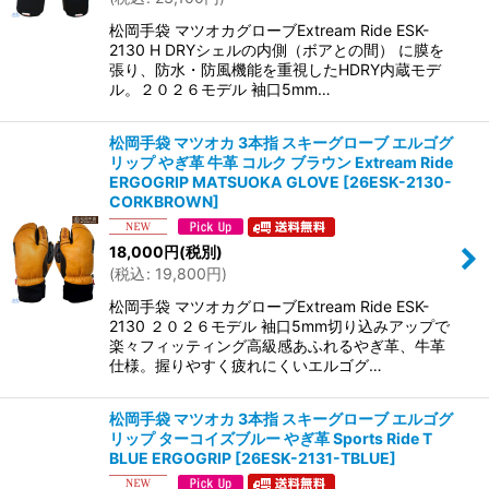
松岡手袋 マツオカグローブExtream Ride ESK-
2130 H DRYシェルの内側（ボアとの間） に膜を
張り、防水・防風機能を重視したHDRY内蔵モデ
ル。２０２６モデル 袖口5mm…
松岡手袋 マツオカ 3本指 スキーグローブ エルゴグ
リップ やぎ革 牛革 コルク ブラウン Extream Ride
ERGOGRIP MATSUOKA GLOVE
[
26ESK-2130-
CORKBROWN
]
18,000
円
(税別)
(
税込
:
19,800
円
)
松岡手袋 マツオカグローブExtream Ride ESK-
2130 ２０２６モデル 袖口5mm切り込みアップで
楽々フィッティング高級感あふれるやぎ革、牛革
仕様。握りやすく疲れにくいエルゴグ…
松岡手袋 マツオカ 3本指 スキーグローブ エルゴグ
リップ ターコイズブルー やぎ革 Sports Ride T
BLUE ERGOGRIP
[
26ESK-2131-TBLUE
]