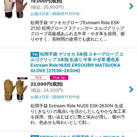
19,000
円
(税別)
(
税込
:
20,900
円
)
お届け目安
:
2026年11月中旬
松岡手袋 マツオカグローブExtream Ride ESK-
2130 松岡グローブ 3フィンガー エルゴグリップ
グローブ高級感あふれる牛革・やぎ革を採用。握
りやすく、長時間の使用でも疲れにく…
松岡手袋 マツオカ 3本指 スキーグローブ エ
ルゴグリップ 3本指 生成り 牛革 やぎ革 暖色系
Extream Ride NUDE ERGOGRIP MATSUOKA
GLOVE
[
27ESK-2630N
]
22,000
円
(税別)
(
税込
:
24,200
円
)
お届け目安
:
2026年11月中旬
松岡手袋 Extream Ride NUDE ESK-2630N 生成
り( きなり) の風合いを活かしたしなやかな加工革
を採用。使い込むほどに艶と深みが増し、傷や汚
れ、色あせも味わいとして刻…