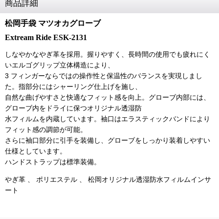
商品詳細
松岡手袋 マツオカグローブ
Extream Ride ESK-2131
しなやかなやぎ革を採用。握りやすく、長時間の使用でも疲れにく
いエルゴグリップ立体構造により、
3 フィンガーならではの操作性と保温性のバランスを実現しまし
た。指部分にはシャーリング仕上げを施し、
自然な曲げやすさと快適なフィット感を向上。グローブ内部には、
グローブ内をドライに保つオリジナル透湿防
水フィルムを内蔵しています。袖口はエラスティックバンドにより
フィット感の調節が可能。
さらに袖口部分に引手を装備し、グローブをしっかり装着しやすい
仕様としています。
ハンドストラップは標準装備。
やぎ革 、 ポリエステル 、 松岡オリジナル透湿防水フィルムインサ
ート