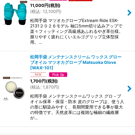
11,000
円
(税別)
(
税込
:
12,100
円
)
松岡手袋 マツオカグローブExtream Ride ESK-
2131２０２６モデル 袖口5mm切り込みアップで
楽々フィッティング高級感あふれるやぎ革仕様。
握りやすく疲れにくいエルゴグリップ立体型採
用。…
松岡手袋 メンテナンスクリーム ワックス グロー
ブオイル マツオカグローブ Matsuoka Glove
[
WAX-101
]
1,700
円
(税別)
(
税込
:
1,870
円
)
松岡手袋 メンテナンスクームワックス グロ－ブ
オイル保革・保湿・防水 皮のグローブは、使う人
の形に馴染みやすく、長期間愛用できる事が最大
の特徴です。天然皮革には複雑な極細の繊維層
が…