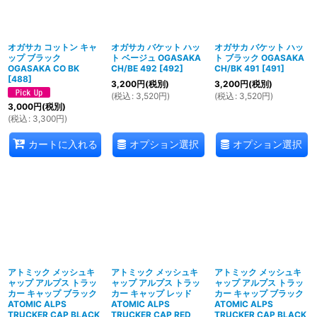
オガサカ コットン キャ
オガサカ バケット ハッ
オガサカ バケット ハッ
ップ ブラック
ト ベージュ OGASAKA
ト ブラック OGASAKA
OGASAKA CO BK
CH/BE 492
[
492
]
CH/BK 491
[
491
]
[
488
]
3,200
円
(税別)
3,200
円
(税別)
(
税込
:
3,520
円
)
(
税込
:
3,520
円
)
3,000
円
(税別)
(
税込
:
3,300
円
)
オプション選択
オプション選択
カートに入れる
アトミック メッシュキ
アトミック メッシュキ
アトミック メッシュキ
ャップ アルプス トラッ
ャップ アルプス トラッ
ャップ アルプス トラッ
カー キャップ ブラック
カー キャップ レッド
カー キャップ ブラック
ATOMIC ALPS
ATOMIC ALPS
ATOMIC ALPS
TRUCKER CAP BLACK
TRUCKER CAP RED
TRUCKER CAP BLACK