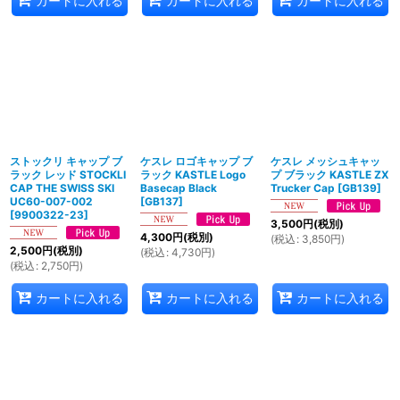
カートに入れる
カートに入れる
カートに入れる
ストックリ キャップ ブ
ケスレ ロゴキャップ ブ
ケスレ メッシュキャッ
ラック レッド STOCKLI
ラック KASTLE Logo
プ ブラック KASTLE ZX
CAP THE SWISS SKI
Basecap Black
Trucker Cap
[
GB139
]
UC60-007-002
[
GB137
]
[
9900322-23
]
3,500
円
(税別)
4,300
円
(税別)
(
税込
:
3,850
円
)
2,500
円
(税別)
(
税込
:
4,730
円
)
(
税込
:
2,750
円
)
カートに入れる
カートに入れる
カートに入れる