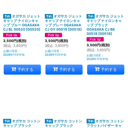
絞り込む
オガサカ ジェット
オガサカ ジェット
オガサカ ジェット
キャップ ナイロンキャ
キャップ ナイロンキャ
キャップ ナイロンキャ
ップ ブルー OGASAKA
ップ グレー OGASAKA
ップ ブラック
CJ BL 00520
[
00520
]
CJ GY 00519
[
00519
]
OGASAKA CJ BK
00518
[
00518
]
3,500
円
(税別)
3,500
円
(税別)
3,500
円
(税別)
(
税込
:
3,850
円
)
(
税込
:
3,850
円
)
(
税込
:
3,850
円
)
お届け目安
:
お届け目安
:
2026年11月中旬
2026年11月中旬
お届け目安
:
2026年11月中旬
予約する
予約する
予約する
オガサカ コットン
オガサカ コットン
オガサカ コットン
キャップ ブラック
キャップ ブラック
フラットバイザー キャ