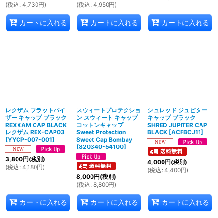
(
税込
:
4,730
円
)
(
税込
:
4,950
円
)
カートに入れる
カートに入れる
カートに入れる
レクザム フラットバイ
スウィートプロテクショ
シュレッド ジュピター
ザー キャップ ブラック
ン スウィート キャップ
キャップ ブラック
REXXAM CAP BLACK
コットンキャップ
SHRED JUPITER CAP
レクザム REX-CAP03
Sweet Protection
BLACK
[
ACFBCJ11
]
[
YYCP-007-001
]
Sweet Cap Bombay
[
820340-54100
]
3,800
円
(税別)
4,000
円
(税別)
(
税込
:
4,180
円
)
(
税込
:
4,400
円
)
8,000
円
(税別)
(
税込
:
8,800
円
)
カートに入れる
カートに入れる
カートに入れる