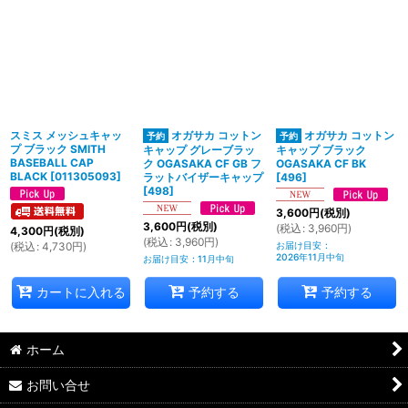
スミス メッシュキャッ
オガサカ コットン
オガサカ コットン
プ ブラック SMITH
キャップ グレーブラッ
キャップ ブラック
BASEBALL CAP
ク OGASAKA CF GB フ
OGASAKA CF BK
BLACK
[
011305093
]
ラットバイザーキャップ
[
496
]
[
498
]
3,600
円
(税別)
3,600
円
(税別)
(
税込
:
3,960
円
)
4,300
円
(税別)
(
税込
:
3,960
円
)
(
税込
:
4,730
円
)
お届け目安
:
2026年11月中旬
お届け目安
:
11月中旬
カートに入れる
予約する
予約する
ホーム
お問い合せ