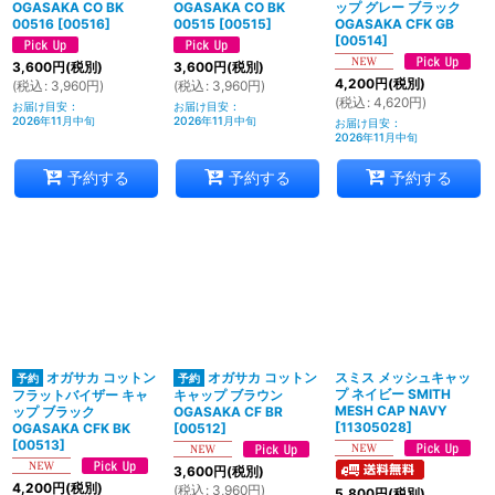
OGASAKA CO BK
OGASAKA CO BK
ップ グレー ブラック
00516
[
00516
]
00515
[
00515
]
OGASAKA CFK GB
[
00514
]
3,600
円
(税別)
3,600
円
(税別)
4,200
円
(税別)
(
税込
:
3,960
円
)
(
税込
:
3,960
円
)
(
税込
:
4,620
円
)
お届け目安
:
お届け目安
:
2026年11月中旬
2026年11月中旬
お届け目安
:
2026年11月中旬
予約する
予約する
予約する
オガサカ コットン
オガサカ コットン
スミス メッシュキャッ
プ ネイビー SMITH
フラットバイザー キャ
キャップ ブラウン
MESH CAP NAVY
ップ ブラック
OGASAKA CF BR
[
11305028
]
OGASAKA CFK BK
[
00512
]
[
00513
]
3,600
円
(税別)
4,200
円
(税別)
(
税込
:
3,960
円
)
5,800
円
(税別)