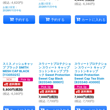
(
税込
:
4,620
円
)
お届け目安
:
(
税込
:
6,380
円
)
2026年11月中旬
お届け目安
:
2026年11月中旬
予約する
予約する
カートに入れる
スミス メッシュキャッ
スウィートプロテクショ
スウィートプロテクショ
プ ブラック SMITH
ン スウィート キャップ
ン スウィート キャップ
MESH CAP BLACK
コットンキャップ ブラ
コットンキャップ
[
11305025
]
ック Sweet Protection
Sweet Protection
Sweet Cap Black
Sweet Cap Tea Stain
[
820340-99901
]
[
820340-43000
]
5,800
円
(税別)
(
税込
:
6,380
円
)
7,000
円
(税別)
7,000
円
(税別)
(
税込
:
7,700
円
)
(
税込
:
7,700
円
)