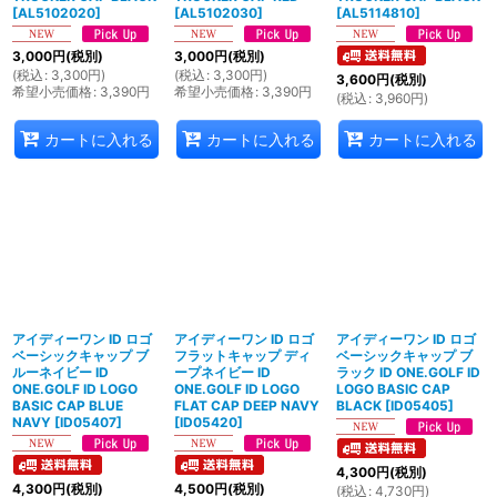
[
AL5102020
]
[
AL5102030
]
[
AL5114810
]
3,000
円
(税別)
3,000
円
(税別)
(
税込
:
3,300
円
)
(
税込
:
3,300
円
)
3,600
円
(税別)
希望小売価格
:
3,390
円
希望小売価格
:
3,390
円
(
税込
:
3,960
円
)
カートに入れる
カートに入れる
カートに入れる
アイディーワン ID ロゴ
アイディーワン ID ロゴ
アイディーワン ID ロゴ
ベーシックキャップ ブ
フラットキャップ ディ
ベーシックキャップ ブ
ルーネイビー ID
ープネイビー ID
ラック ID ONE.GOLF ID
ONE.GOLF ID LOGO
ONE.GOLF ID LOGO
LOGO BASIC CAP
BASIC CAP BLUE
FLAT CAP DEEP NAVY
BLACK
[
ID05405
]
NAVY
[
ID05407
]
[
ID05420
]
4,300
円
(税別)
4,300
円
(税別)
4,500
円
(税別)
(
税込
:
4,730
円
)