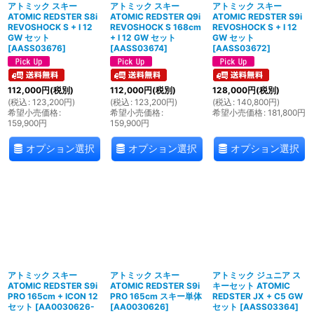
アトミック スキー
アトミック スキー
アトミック スキー
ATOMIC REDSTER S8i
ATOMIC REDSTER Q9i
ATOMIC REDSTER S9i
REVOSHOCK S + I 12
REVOSHOCK S 168cm
REVOSHOCK S + I 12
GW セット
+ I 12 GW セット
GW セット
[
AASS03676
]
[
AASS03674
]
[
AASS03672
]
112,000
円
(税別)
112,000
円
(税別)
128,000
円
(税別)
(
税込
:
123,200
円
)
(
税込
:
123,200
円
)
(
税込
:
140,800
円
)
希望小売価格
:
希望小売価格
:
希望小売価格
:
181,800
円
159,900
円
159,900
円
オプション選択
オプション選択
オプション選択
アトミック スキー
アトミック スキー
アトミック ジュニア ス
ATOMIC REDSTER S9i
ATOMIC REDSTER S9i
キーセット ATOMIC
PRO 165cm + ICON 12
PRO 165cm スキー単体
REDSTER JX + C5 GW
セット
[
AA0030626-
[
AA0030626
]
セット
[
AASS03364
]