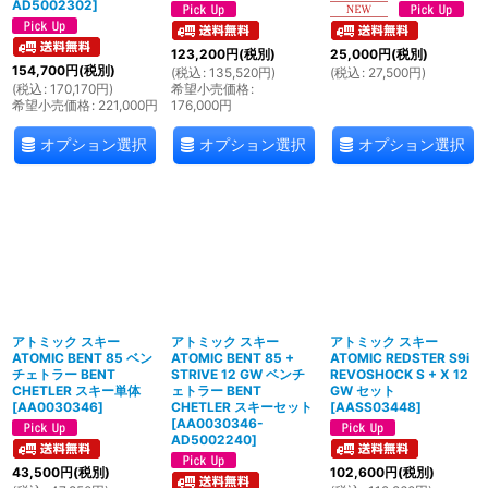
AD5002302
]
123,200
円
(税別)
25,000
円
(税別)
154,700
円
(税別)
(
税込
:
135,520
円
)
(
税込
:
27,500
円
)
(
税込
:
170,170
円
)
希望小売価格
:
希望小売価格
:
221,000
円
176,000
円
オプション選択
オプション選択
オプション選択
アトミック スキー
アトミック スキー
アトミック スキー
ATOMIC BENT 85 ベン
ATOMIC BENT 85 +
ATOMIC REDSTER S9i
チェトラー BENT
STRIVE 12 GW ベンチ
REVOSHOCK S + X 12
CHETLER スキー単体
ェトラー BENT
GW セット
[
AA0030346
]
CHETLER スキーセット
[
AASS03448
]
[
AA0030346-
AD5002240
]
43,500
円
(税別)
102,600
円
(税別)