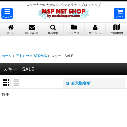
スキーヤーのためのスペシャリティプロショップ
メニュー
カート
ホーム
問い合わせ
商品検索
カテゴリ
マイページ
ご利用案内
ホーム
>
アトミック ATOMIC
>
スキー SALE
スキー SALE
表示順変更
閉じる
13
件
表示数
:
並び順
: