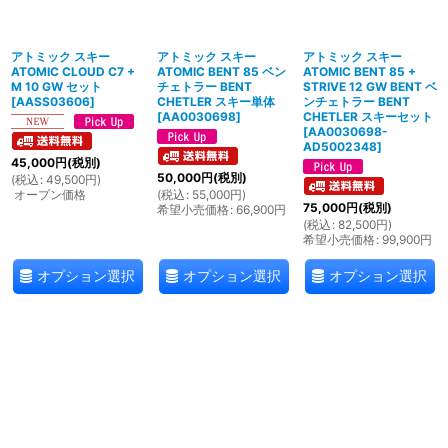
絞り込む
アトミック スキー
アトミック スキー
アトミック スキー
ATOMIC CLOUD C7 +
ATOMIC BENT 85 ベン
ATOMIC BENT 85 +
M 10 GW セット
チェトラー BENT
STRIVE 12 GW BENT ベ
[
AASS03606
]
CHETLER スキー単体
ンチェトラー BENT
[
AA0030698
]
CHETLER スキーセット
[
AA0030698-
AD5002348
]
45,000
円
(税別)
50,000
円
(税別)
(
税込
:
49,500
円
)
オープン価格
(
税込
:
55,000
円
)
75,000
円
(税別)
希望小売価格
:
66,900
円
(
税込
:
82,500
円
)
希望小売価格
:
99,900
円
オプション選択
オプション選択
オプション選択