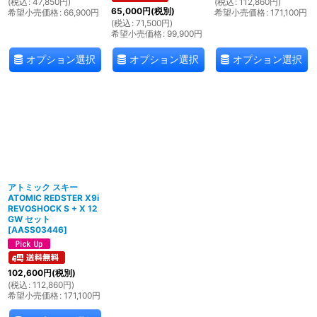
(
税込
:
47,850
円
)
(
税込
:
112,860
円
)
65,000
円
(税別)
希望小売価格
:
66,900
円
希望小売価格
:
171,100
円
(
税込
:
71,500
円
)
希望小売価格
:
99,900
円
オプション選択
オプション選択
オプション選択
アトミック スキー
ATOMIC REDSTER X9i
REVOSHOCK S + X 12
GW セット
[
AASS03446
]
102,600
円
(税別)
(
税込
:
112,860
円
)
希望小売価格
:
171,100
円