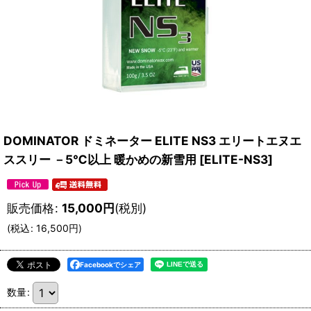
DOMINATOR ドミネーター ELITE NS3 エリートエヌエ
ススリー －5℃以上 暖かめの新雪用
[
ELITE-NS3
]
販売価格
:
15,000
円
(税別)
(
税込
:
16,500
円
)
Facebookでシェア
数量
: