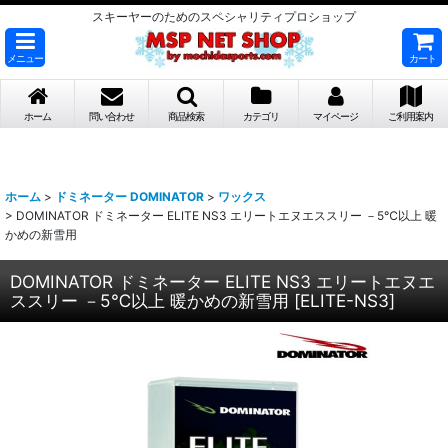
スキーヤーのためのスペシャリティプロショップ
メニュー
カート
ホーム
問い合わせ
商品検索
カテゴリ
マイページ
ご利用案内
ホーム
>
ドミネーター DOMINATOR
>
ワックス
>
DOMINATOR ドミネーター ELITE NS3 エリートエヌエススリー －5℃以上 暖
かめの新雪用
DOMINATOR ドミネーター ELITE NS3 エリートエヌエ
ススリー －5℃以上 暖かめの新雪用
[
ELITE-NS3
]