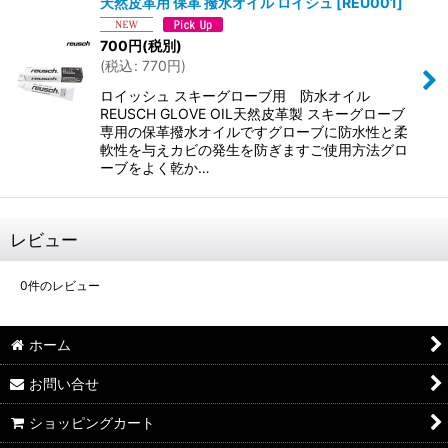
天然皮革用 保革 撥水オイル ロイシュ
[
REU001
]
700
円
(税別)
(
税込
:
770
円
)
ロイッシュ スキーグローブ用 防水オイル
REUSCH GLOVE OIL天然皮革製 スキーグローブ
専用の保革撥水オイルですグローブに防水性と柔
軟性を与えカビの発生を防ぎますご使用方法グロ
ーブをよく乾か…
レビュー
0
件のレビュー
ホーム
お問い合せ
ショッピングカート