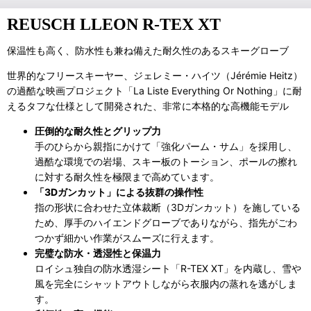
REUSCH LLEON R-TEX XT
保温性も高く、防水性も兼ね備えた耐久性のあるスキーグローブ
世界的なフリースキーヤー、ジェレミー・ハイツ（Jérémie Heitz）
の過酷な映画プロジェクト「La Liste Everything Or Nothing」に耐
えるタフな仕様として開発された、非常に本格的な高機能モデル
圧倒的な耐久性とグリップ力
手のひらから親指にかけて「強化パーム・サム」を採用し、
過酷な環境での岩場、スキー板のトーション、ポールの擦れ
に対する耐久性を極限まで高めています。
「3Dガンカット」による抜群の操作性
指の形状に合わせた立体裁断（3Dガンカット）を施している
ため、厚手のハイエンドグローブでありながら、指先がごわ
つかず細かい作業がスムーズに行えます。
完璧な防水・透湿性と保温力
ロイシュ独自の防水透湿シート「R-TEX XT」を内蔵し、雪や
風を完全にシャットアウトしながら衣服内の蒸れを逃がしま
す。