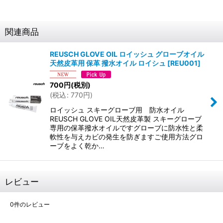
関連商品
REUSCH GLOVE OIL ロイッシュ グローブオイル
天然皮革用 保革 撥水オイル ロイシュ
[
REU001
]
700
円
(税別)
(
税込
:
770
円
)
ロイッシュ スキーグローブ用 防水オイル
REUSCH GLOVE OIL天然皮革製 スキーグローブ
専用の保革撥水オイルですグローブに防水性と柔
軟性を与えカビの発生を防ぎますご使用方法グロ
ーブをよく乾か…
レビュー
0
件のレビュー