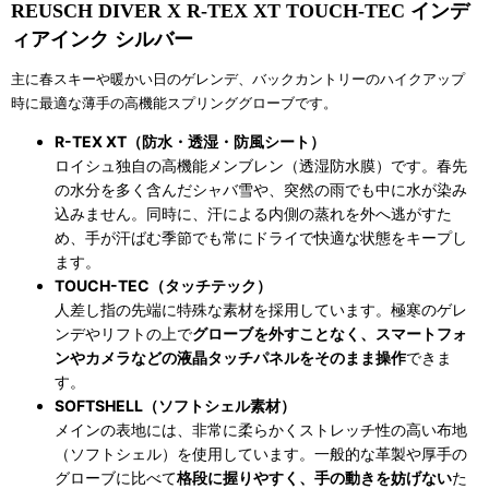
REUSCH DIVER X R-TEX XT TOUCH-TEC インデ
ィアインク シルバー
主に春スキーや暖かい日のゲレンデ、バックカントリーのハイクアップ
時に最適な薄手の高機能スプリンググローブです。
R-TEX XT（防水・透湿・防風シート）
ロイシュ独自の高機能メンブレン（透湿防水膜）です。春先
の水分を多く含んだシャバ雪や、突然の雨でも中に水が染み
込みません。同時に、汗による内側の蒸れを外へ逃がすた
め、手が汗ばむ季節でも常にドライで快適な状態をキープし
ます。
TOUCH-TEC（タッチテック）
人差し指の先端に特殊な素材を採用しています。極寒のゲレ
ンデやリフトの上で
グローブを外すことなく、スマートフォ
ンやカメラなどの液晶タッチパネルをそのまま操作
できま
す。
SOFTSHELL（ソフトシェル素材）
メインの表地には、非常に柔らかくストレッチ性の高い布地
（ソフトシェル）を使用しています。一般的な革製や厚手の
グローブに比べて
格段に握りやすく、手の動きを妨げない
た