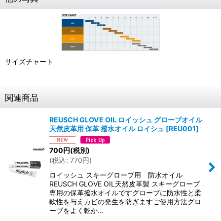
サイズチャート
関連商品
REUSCH GLOVE OIL ロイッシュ グローブオイル
天然皮革用 保革 撥水オイル ロイシュ
[
REU001
]
700
円
(税別)
(
税込
:
770
円
)
ロイッシュ スキーグローブ用 防水オイル
REUSCH GLOVE OIL天然皮革製 スキーグローブ
専用の保革撥水オイルですグローブに防水性と柔
軟性を与えカビの発生を防ぎますご使用方法グロ
ーブをよく乾か…