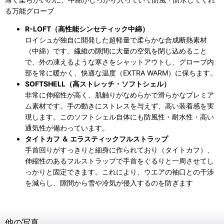
る万能グローブ
R-LOFT（高性能シンセティック中綿）
ロイシュが独自に開発した超軽量で柔らかな合成断熱素材
（中綿）です。繊維の隙間に大量の空気を閉じ込めること
で、外の凍えるような寒さをシャットアウトし、グローブ内
部を常に暖かく、快適な温度（EXTRA WARM）に保ちます。
SOFTSHELL（高ストレッチ・ソフトシェル）
非常に伸縮性が高く、肌触りがなめらかで滑らかなプレミア
ム素材です。手の動きにストレスを与えず、高い装着感を実
現します。このソフトシェル自体にも防風性・耐水性・高い
通気性が備わっています。
タイトカフ ＆ エラスティックフルストラップ
手首回りがすっきりと細身に作られており（タイトカフ）、
伸縮性のあるフルストラップで手首をぐるりと一周させてし
っかりと固定できます。これにより、ウエアの袖口との干渉
を減らし、隙間から雪や冷気が侵入するのを防ぎます
他の写真