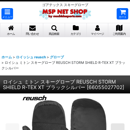
ゴアテックス スキーグローブ
メニュー
カート
ホーム
問い合わせ
商品検索
カテゴリ
マイページ
ご利用案内
ホーム
>
ロイッシュ reusch
>
グローブ
>
ロイシュ ミトン スキーグローブ REUSCH STORM SHIELD R-TEX XT ブラッ
クシルバー
ロイシュ ミトン スキーグローブ REUSCH STORM
SHIELD R-TEX XT ブラックシルバー
[
66055027702
]