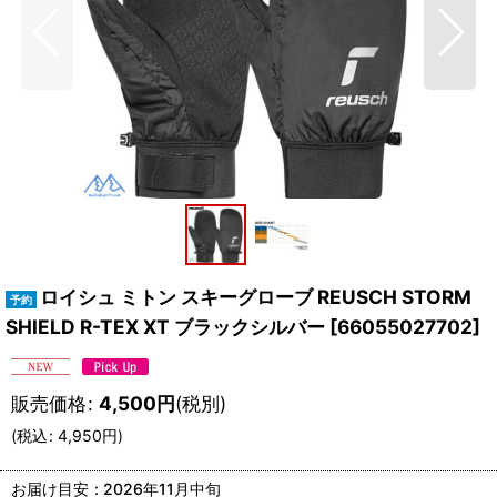
ロイシュ ミトン スキーグローブ REUSCH STORM
SHIELD R-TEX XT ブラックシルバー
[
66055027702
]
販売価格
:
4,500
円
(税別)
(
税込
:
4,950
円
)
お届け目安
:
2026年11月中旬