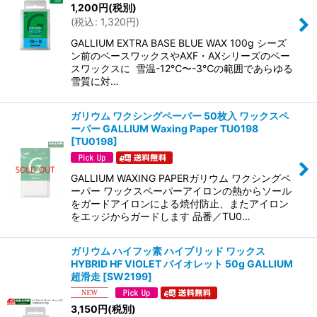
1,200
円
(税別)
(
税込
:
1,320
円
)
GALLIUM EXTRA BASE BLUE WAX 100g シーズ
ン前のベースワックスやAXF・AXシリーズのベー
スワックスに 雪温-12℃〜-3℃の範囲であらゆる
雪質に対…
ガリウム ワクシングペーパー 50枚入 ワックスペ
ーパー GALLIUM Waxing Paper TU0198
[
TU0198
]
GALLIUM WAXING PAPERガリウム ワクシングペ
ーパー ワックスペーパーアイロンの熱からソール
をガードアイロンによる焼付防止、またアイロン
をエッジからガードします 品番／TU0…
ガリウム ハイフッ素 ハイブリッド ワックス
HYBRID HF VIOLET バイオレット 50g GALLIUM
超滑走
[
SW2199
]
3,150
円
(税別)