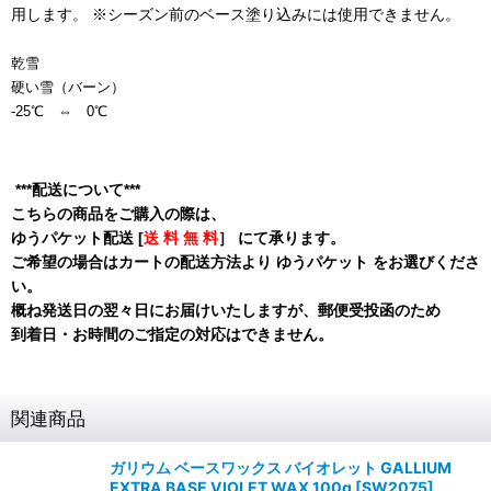
用します。 ※シーズン前のベース塗り込みには使用できません。
乾雪
硬い雪（バーン）
-25℃ ⇔ 0℃
***配送について***
こちらの商品をご購入の際は、
ゆうパケット配送 [
送 料 無 料
］ にて承ります。
ご希望の場合はカートの配送方法より ゆうパケット をお選びくださ
い。
概ね発送日の翌々日にお届けいたしますが、郵便受投函のため
到着日・お時間のご指定の対応はできません。
関連商品
ガリウム ベースワックス バイオレット GALLIUM
EXTRA BASE VIOLET WAX 100g
[
SW2075
]