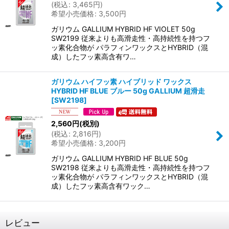
(
税込
:
3,465
円
)
希望小売価格
:
3,500
円
ガリウム GALLIUM HYBRID HF VIOLET 50g
SW2199 従来よりも高滑走性・高持続性を持つフ
ッ素化合物が パラフィンワックスとHYBRID（混
成）したフッ素高含有ワ…
ガリウム ハイフッ素 ハイブリッド ワックス
HYBRID HF BLUE ブルー 50g GALLIUM 超滑走
[
SW2198
]
2,560
円
(税別)
(
税込
:
2,816
円
)
希望小売価格
:
3,200
円
ガリウム GALLIUM HYBRID HF BLUE 50g
SW2198 従来よりも高滑走性・高持続性を持つフ
ッ素化合物が パラフィンワックスとHYBRID（混
成）したフッ素高含有ワック…
レビュー