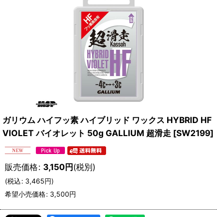
ガリウム ハイフッ素 ハイブリッド ワックス HYBRID HF
VIOLET バイオレット 50g GALLIUM 超滑走
[
SW2199
]
販売価格
:
3,150
円
(税別)
(
税込
:
3,465
円
)
希望小売価格
:
3,500
円