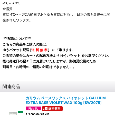
-4℃⇔＋3℃
全雪質
雪温-4℃〜＋3℃の範囲であらゆる雪質に対応し、日本の雪を最優先に開
発されたワックス。
***配送について***
こちらの商品をご購入の際は、
ゆうパケット配送 [
送 料 無 料
］ にて承ります。
ご希望の場合はカートの配送方法より ゆうパケット をお選びください。
概ね発送日の翌々日にお届けいたしますが、郵便受投函のため
到着日・お時間のご指定の対応はできません。
。
関連商品
ガリウム ベースワックス バイオレット GALLIUM
EXTRA BASE VIOLET WAX 100g
[
SW2075
]
1,200
円
(税別)