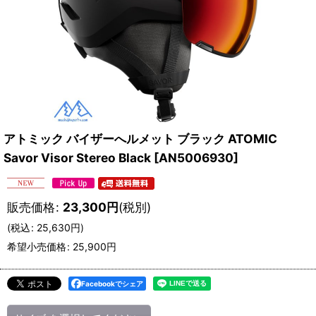
アトミック バイザーへルメット ブラック ATOMIC
Savor Visor Stereo Black
[
AN5006930
]
販売価格
:
23,300
円
(税別)
(
税込
:
25,630
円
)
希望小売価格
:
25,900
円
Facebookでシェア