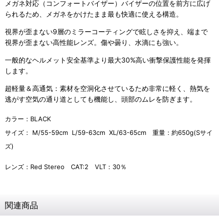
メガネ対応（コンフォートバイザー）バイザーの位置を前方に広げ
られるため、メガネをかけたまま最も快適に使える構造。
視界が歪まない9層のミラーコーティングで眩しさを抑え、端まで
視界が歪まない高性能レンズ。傷や曇り、水滴にも強い。
一般的なヘルメット安全基準より最大30%高い衝撃保護性能を発揮
します。
超軽量＆高通気：素材を空洞化させているため非常に軽く、熱気を
逃がす空気の通り道としても機能し、頭部のムレを防ぎます。
カラー：BLACK
サイズ： M/55-59
cm L/59-63cm XL/63-65cm 重量：約650g(Sサイ
ズ)
レンズ：Red Stereo CAT:2
VLT：30％
関連商品