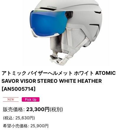
アトミック バイザーへルメット ホワイト ATOMIC
SAVOR VISOR STEREO WHITE HEATHER
[
AN5005714
]
販売価格
:
23,300
円
(税別)
(
税込
:
25,630
円
)
希望小売価格
:
25,900
円