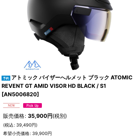
アトミック バイザーへルメット ブラック ATOMIC
REVENT GT AMID VISOR HD BLACK / S1
[
AN5006820
]
販売価格
:
35,900
円
(税別)
(
税込
:
39,490
円
)
希望小売価格
:
39,900
円