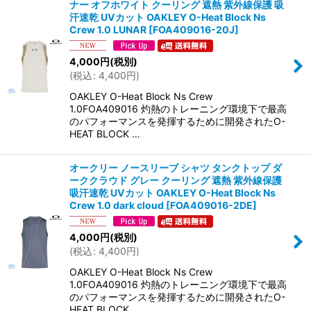
ナー オフホワイト クーリング 遮熱 紫外線保護 吸
汗速乾 UVカット OAKLEY O-Heat Block Ns
Crew 1.0 LUNAR
[
FOA409016-20J
]
4,000
円
(税別)
(
税込
:
4,400
円
)
OAKLEY O-Heat Block Ns Crew
1.0FOA409016 灼熱のトレーニング環境下で最高
のパフォーマンスを発揮するために開発されたO-
HEAT BLOCK …
オークリー ノースリーブ シャツ タンクトップ ダ
ーククラウド グレー クーリング 遮熱 紫外線保護
吸汗速乾 UVカット OAKLEY O-Heat Block Ns
Crew 1.0 dark cloud
[
FOA409016-2DE
]
4,000
円
(税別)
(
税込
:
4,400
円
)
OAKLEY O-Heat Block Ns Crew
1.0FOA409016 灼熱のトレーニング環境下で最高
のパフォーマンスを発揮するために開発されたO-
HEAT BLOCK …