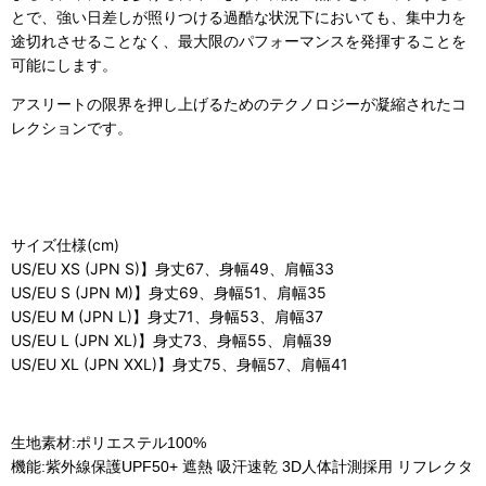
とで、
強い日差しが照りつける過酷な状況下においても、集中力を
途切れさせることなく、最大限のパフォーマンスを発揮することを
可能にします。
アスリートの限界を押し上げるためのテクノロジーが凝縮されたコ
レクションです。
サイズ仕様(cm)
US/EU XS (JPN S)】身丈67、身幅49、肩幅33
US/EU S (JPN M)】身丈69、身幅51、肩幅35
US/EU M (JPN L)】身丈71、身幅53、肩幅37
US/EU L (JPN XL)】身丈73、身幅55、肩幅39
US/EU XL (JPN XXL)】身丈75、身幅57、肩幅41
生地素材:ポリエステル100%
機能:紫外線保護UPF50+ 遮熱 吸汗速乾 3D人体計測採用 リフレクタ