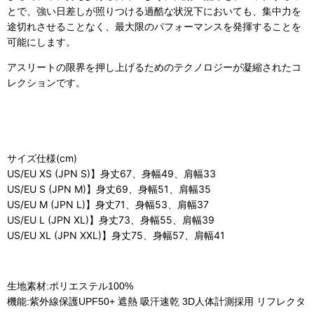
とで、
強い日差しが照りつける過酷な状況下においても、集中力を
途切れさせることなく、最大限のパフォーマンスを発揮することを
可能にします。
アスリートの限界を押し上げるためのテクノロジーが凝縮されたコ
レクションです。
サイズ仕様(cm)
US/EU XS (JPN S)】身丈67、身幅49、肩幅33
US/EU S (JPN M)】身丈69、身幅51、肩幅35
US/EU M (JPN L)】身丈71、身幅53、肩幅37
US/EU L (JPN XL)】身丈73、身幅55、肩幅39
US/EU XL (JPN XXL)】身丈75、身幅57、肩幅41
生地素材:ポリエステル100%
機能:紫外線保護UPF50+ 遮熱 吸汗速乾 3D人体計測採用 リフレクタ