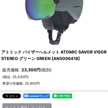
アトミック バイザーへルメット ATOMIC SAVOR VISOR
STEREO グリーン GREEN
[
AN5006418
]
販売価格
:
23,300
円
(税別)
(
税込
:
25,630
円
)
希望小売価格
:
25,900
円
Facebookでシェア
サイズ
を選択してください