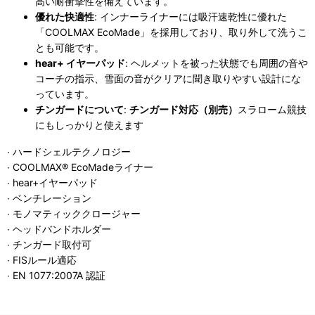
高い耐衝撃性を備えています。
優れた快適性
: インナーライナーには吸汗速乾性に優れた
「COOLMAX EcoMade」を採用しており、取り外して洗うこ
とも可能です。
hear+ イヤーパッド
: ヘルメットを被った状態でも周囲の音や
コーチの指示、雪面の音がクリアに聞き取りやすい設計にな
っています。
チンガードについて
:
チンガード対応（別売）
スラローム競技
にもしっかりと使えます
∙ ハードシェルテクノロジー
∙ COOLMAX® EcoMadeライナー
∙ hear+イヤーパッド
∙ ベンチレーション
∙ モノマティッククロージャー
∙ ヘッドバンドホルダー
∙ チンガード取付可
∙ FISルール適応
∙ EN 1077:2007A 認証