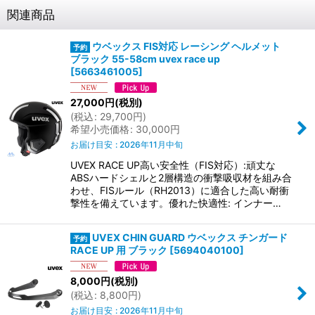
関連商品
ウベックス FIS対応 レーシング ヘルメット
ブラック 55-58cm uvex race up
[
5663461005
]
27,000
円
(税別)
(
税込
:
29,700
円
)
希望小売価格
:
30,000
円
お届け目安
:
2026年11月中旬
UVEX RACE UP高い安全性（FIS対応）:頑丈な
ABSハードシェルと2層構造の衝撃吸収材を組み合
わせ、FISルール（RH2013）に適合した高い耐衝
撃性を備えています。優れた快適性: インナー…
UVEX CHIN GUARD ウベックス チンガード
RACE UP 用 ブラック
[
5694040100
]
8,000
円
(税別)
(
税込
:
8,800
円
)
お届け目安
:
2026年11月中旬