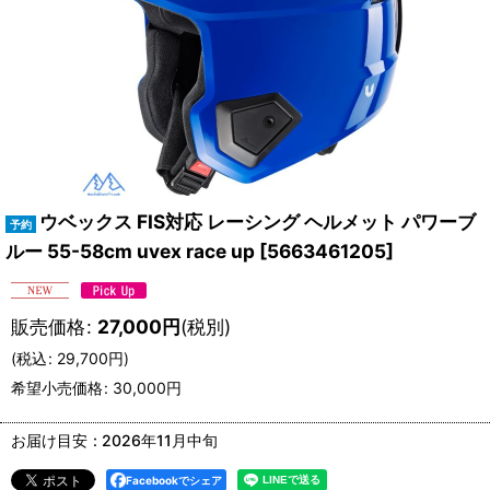
ウベックス FIS対応 レーシング ヘルメット パワーブ
ルー 55-58cm uvex race up
[
5663461205
]
販売価格
:
27,000
円
(税別)
(
税込
:
29,700
円
)
希望小売価格
:
30,000
円
お届け目安
:
2026年11月中旬
Facebookでシェア