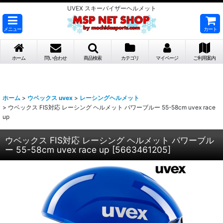
UVEX スキーバイザーヘルメット
メニュー
カート
ホーム
問い合わせ
商品検索
カテゴリ
マイページ
ご利用案内
ホーム
>
ウベックス uvex
>
レーシングヘルメット
>
ウベックス FIS対応 レーシング ヘルメット パワーブルー 55-58cm uvex race
up
ウベックス FIS対応 レーシング ヘルメット パワーブル
ー 55-58cm uvex race up
[
5663461205
]