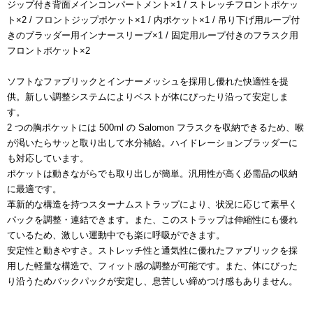
ジップ付き背面メインコンパートメント×1 / ストレッチフロントポケッ
ト×2 / フロントジップポケット×1 / 内ポケット×1 / 吊り下げ用ループ付
きのブラッダー用インナースリーブ×1 / 固定用ループ付きのフラスク用
フロントポケット×2
ソフトなファブリックとインナーメッシュを採用し優れた快適性を提
供。新しい調整システムによりベストが体にぴったり沿って安定しま
す。
2 つの胸ポケットには 500ml の Salomon フラスクを収納できるため、喉
が渇いたらサッと取り出して水分補給。ハイドレーションブラッダーに
も対応しています。
ポケットは動きながらでも取り出しが簡単。汎用性が高く必需品の収納
に最適です。
革新的な構造を持つスターナムストラップにより、状況に応じて素早く
パックを調整・連結できます。また、このストラップは伸縮性にも優れ
ているため、激しい運動中でも楽に呼吸ができます。
安定性と動きやすさ。ストレッチ性と通気性に優れたファブリックを採
用した軽量な構造で、フィット感の調整が可能です。また、体にぴった
り沿うためバックパックが安定し、息苦しい締めつけ感もありません。