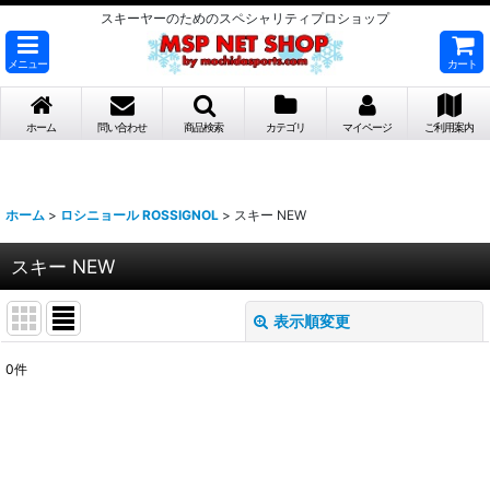
スキーヤーのためのスペシャリティプロショップ
メニュー
カート
ホーム
問い合わせ
商品検索
カテゴリ
マイページ
ご利用案内
ホーム
>
ロシニョール ROSSIGNOL
>
スキー NEW
スキー NEW
表示順変更
閉じる
0
件
表示数
:
並び順
: