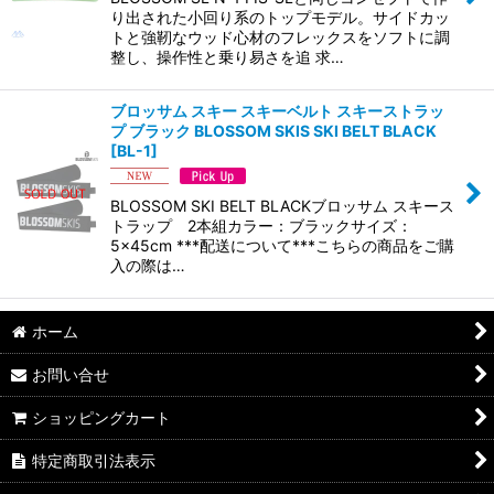
絞り込む
り出された小回り系のトップモデル。サイドカッ
トと強靭なウッド心材のフレックスをソフトに調
整し、操作性と乗り易さを追 求…
ブロッサム スキー スキーベルト スキーストラッ
プ ブラック BLOSSOM SKIS SKI BELT BLACK
[
BL-1
]
BLOSSOM SKI BELT BLACKブロッサム スキース
トラップ 2本組カラー：ブラックサイズ：
5×45cm ***配送について***こちらの商品をご購
入の際は…
ホーム
お問い合せ
ショッピングカート
特定商取引法表示