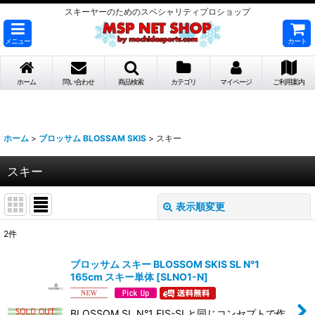
スキーヤーのためのスペシャリティプロショップ
メニュー
カート
ホーム
問い合わせ
商品検索
カテゴリ
マイページ
ご利用案内
ホーム
>
ブロッサム BLOSSAM SKIS
>
スキー
スキー
表示順変更
閉じる
2
件
表示数
:
ブロッサム スキー BLOSSOM SKIS SL N°1
165cm スキー単体
[
SLNO1-N
]
並び順
:
BLOSSOM SL N°1 FIS-SLと同じコンセプトで作