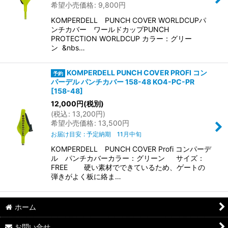
希望小売価格
:
9,800
円
KOMPERDELL PUNCH COVER WORLDCUPパ
ンチカバー ワールドカップPUNCH
PROTECTION WORLDCUP カラー：グリー
ン &nbs…
KOMPERDELL PUNCH COVER PROFI コン
パーデル パンチカバー 158-48 KO4-PC-PR
[
158-48
]
12,000
円
(税別)
(
税込
:
13,200
円
)
希望小売価格
:
13,500
円
お届け目安
:
予定納期 11月中旬
KOMPERDELL PUNCH COVER Profi コンパーデ
ル パンチカバーカラー：グリーン サイズ：
FREE 硬い素材でできているため、ゲートの
弾きがよく板に絡ま…
ホーム
お問い合せ