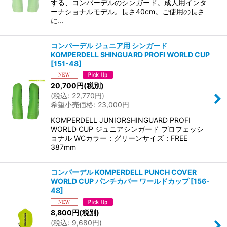
する、コンパーデルのシンガード。成人用インタ
ーナショナルモデル。長さ40cm。ご使用の長さ
に…
コンパーデル ジュニア用 シンガード
KOMPERDELL SHINGUARD PROFI WORLD CUP
[
151-48
]
20,700
円
(税別)
(
税込
:
22,770
円
)
希望小売価格
:
23,000
円
KOMPERDELL JUNIORSHINGUARD PROFI
WORLD CUP ジュニアシンガード プロフェッシ
ョナル WCカラー：グリーンサイズ：FREE
387mm
コンパーデル KOMPERDELL PUNCH COVER
WORLD CUP パンチカバー ワールドカップ
[
156-
48
]
8,800
円
(税別)
(
税込
:
9,680
円
)