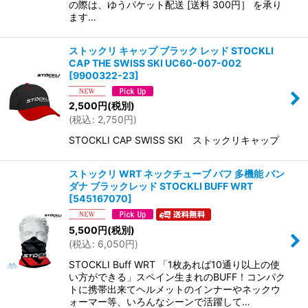
の際は、ゆうパケット配送 [送料 300円］ を承り
ます…
ストックリ キャップ ブラック レッド STOCKLI
CAP THE SWISS SKI UC60-007-002
[
9900322-23
]
2,500
円
(税別)
(
税込
:
2,750
円
)
STOCKLI CAP SWISS SKI ストックリキャップ
ストックリ WRT ネックチューブ バフ 多機能 バン
ダナ ブラックレッド STOCKLI BUFF WRT
[
545167070
]
5,500
円
(税別)
(
税込
:
6,050
円
)
STOCKLI Buff WRT 「1枚あれば10通り以上の使
い方ができる」スペイン生まれのBUFF！コンパク
トに携帯出来てヘルメットのインナーやネックウ
ォーマー等、いろんなシーンで活躍して…