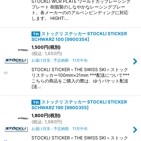
STOCKLI WCR PLATE ワールドカップレーシング
プレート 樹脂製のしなやかなレーシングプレー
ト。各メーカーののアルペンビンディングに対応
します。 HIGHT:…
ストックリ ステッカー STOCKLI STICKER
SCHWARZ 100
[
9900354
]
1,500
円
(税別)
(
税込
:
1,650
円
)
お届け目安
:
予定納期 11月中旬
STOCKLI STICKER＜THE SWISS SKI＞ストック
リステッカー100mm×21mm ***配送について***
こちらの商品をご購入の際は、ゆうパケット配送
[送…
ストックリ ステッカー STOCKLI STICKER
SCHWARZ 190
[
9900355
]
1,800
円
(税別)
(
税込
:
1,980
円
)
お届け目安
:
予定納期 11月中旬
STOCKLI STICKER＜THE SWISS SKI＞ストック