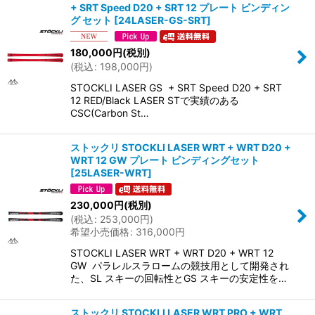
+ SRT Speed D20 + SRT 12 プレート ビンディン
グ セット
[
24LASER-GS-SRT
]
180,000
円
(税別)
(
税込
:
198,000
円
)
STOCKLI LASER GS + SRT Speed D20 + SRT
12 RED/Black LASER STで実績のある
CSC(Carbon St…
ストックリ STOCKLI LASER WRT + WRT D20 +
WRT 12 GW プレート ビンディングセット
[
25LASER-WRT
]
230,000
円
(税別)
(
税込
:
253,000
円
)
希望小売価格
:
316,000
円
STOCKLI LASER WRT + WRT D20 + WRT 12
GW パラレルスラロームの競技用として開発され
た、SL スキーの回転性とGS スキーの安定性を…
ストックリ STOCKLI LASER WRT PRO + WRT