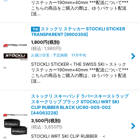
リステッカー190mm×40mm ***配送について***
こちらの商品をご購入の際は、ゆうパケット配送
[送…
ストックリ ステッカー STOCKLI STICKER
TRANSPARENT
[
9900356
]
1,800
円
(税別)
(
税込
:
1,980
円
)
お届け目安
:
予定納期 11月中旬
STOCKLI STICKER＜THE SWISS SKI＞ストック
リステッカー190mm×40mm ***配送について***
こちらの商品をご購入の際は、ゆうパケット配送
[送…
ストックリ スキーバンド ラバースキーストラップ
スキークリップ ブラック STOCKLI WRT SKI
CLIP RUBBER BLACK UC60-005-002
[
44063228
]
3,500
円
(税別)
(
税込
:
3,850
円
)
STOCKLI WRT SKI CLIP RUBBER ＜