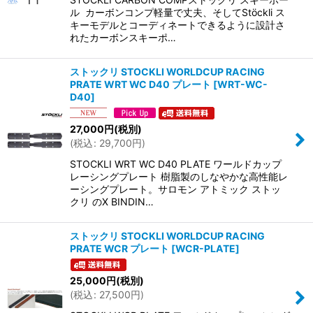
ル カーボンコンプ軽量で丈夫、そしてStöckli ス
キーモデルとコーディネートできるように設計さ
れたカーボンスキーポ…
ストックリ STOCKLI WORLDCUP RACING
PRATE WRT WC D40 プレート
[
WRT-WC-
D40
]
27,000
円
(税別)
(
税込
:
29,700
円
)
STOCKLI WRT WC D40 PLATE ワールドカップ
レーシングプレート 樹脂製のしなやかな高性能レ
ーシングプレート。サロモン アトミック ストッ
クリ のX BINDIN…
ストックリ STOCKLI WORLDCUP RACING
PRATE WCR プレート
[
WCR-PLATE
]
25,000
円
(税別)
(
税込
:
27,500
円
)