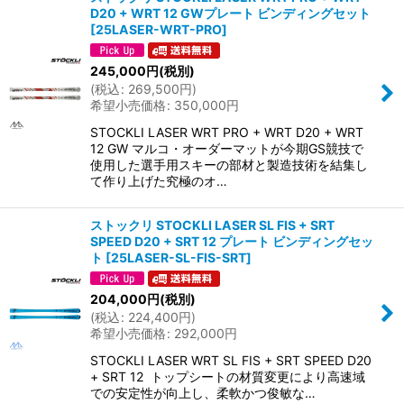
D20 + WRT 12 GWプレート ビンディングセット
[
25LASER-WRT-PRO
]
245,000
円
(税別)
(
税込
:
269,500
円
)
希望小売価格
:
350,000
円
STOCKLI LASER WRT PRO + WRT D20 + WRT
12 GW マルコ・オーダーマットが今期GS競技で
使用した選手用スキーの部材と製造技術を結集し
て作り上げた究極のオ…
ストックリ STOCKLI LASER SL FIS + SRT
SPEED D20 + SRT 12 プレート ビンディングセッ
ト
[
25LASER-SL-FIS-SRT
]
204,000
円
(税別)
(
税込
:
224,400
円
)
希望小売価格
:
292,000
円
STOCKLI LASER WRT SL FIS + SRT SPEED D20
+ SRT 12 トップシートの材質変更により高速域
での安定性が向上し、柔軟かつ俊敏な…