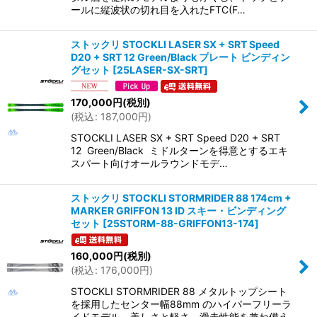
ールに縦波状の切れ目を入れたFTC(F…
ストックリ STOCKLI LASER SX + SRT Speed
D20 + SRT 12 Green/Black プレート ビンディン
グセット
[
25LASER-SX-SRT
]
170,000
円
(税別)
(
税込
:
187,000
円
)
STOCKLI LASER SX + SRT Speed D20 + SRT
12 Green/Black ミドルターンを得意とするエキ
スパート向けオールラウンドモデ…
ストックリ STOCKLI STORMRIDER 88 174cm +
MARKER GRIFFON 13 ID スキー・ビンディング
セット
[
25STORM-88-GRIFFON13-174
]
160,000
円
(税別)
(
税込
:
176,000
円
)
STOCKLI STORMRIDER 88 メタルトップシート
を採用したセンター幅88mm のハイパーフリーラ
イドモデル。美しさと軽さ、滑走性能を兼ね備え