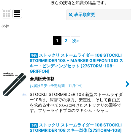
彼らの技術と知識の結晶です。
表示順変更
閉じる
85
件
サブカテゴリ
:
1
2
次
»
表示数
:
ストックリ ストームライダー 108 STOCKLI
STORMRIDER 108 + MARKER GRIFFON 13 ID ス
並び順
:
キー・ビンディングセット
[
27STORM-108-
GRIFFON
]
会員販売価格
絞り込む
お届け目安
:
予定納期 11月中旬
STOCKLI STORMRIDER 108 新型ストームライダ
ー108は、深雪での浮力、安定性、そして自由度
を求めるすべての人に向けたストックリの回答で
す。フリーライドプロのマキシム・シャ…
ストックリ ストームライダー 108 STOCKLI
STORMRIDER 108 スキー単体
[
27STORM-108
]