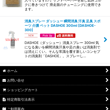
入っていますので サンドペーパーを差し込みコル
クに巻きつけて 滑走面のチューニングに使用でき
ます。
消臭スプレー ダッシュー 瞬間消臭 汗臭 足臭 スポ
ーツ 介護 ペット DASHOE 300ml
[
DASHOE-
300
]
DASHOE（ダッシュー）消臭スプレー 300ml 気
になる臭いを瞬間消臭汗臭や足の臭いは消臭剤で
は消えにくい。そんな常識を覆す新しいコンセプ
トの消臭剤「DASHOE」。スプレーし…
ホーム
お問い合せ
ショッピングカート
特定商取引法表示
ご利用案内