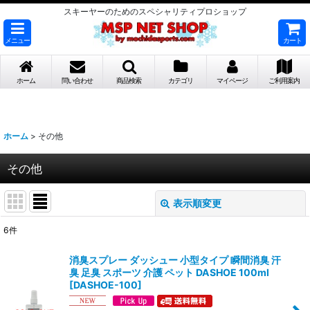
スキーヤーのためのスペシャリティプロショップ
メニュー
カート
ホーム
問い合わせ
商品検索
カテゴリ
マイページ
ご利用案内
ホーム
>
その他
その他
表示順変更
閉じる
6
件
表示数
:
消臭スプレー ダッシュー 小型タイプ 瞬間消臭 汗
臭 足臭 スポーツ 介護 ペット DASHOE 100ml
並び順
:
[
DASHOE-100
]