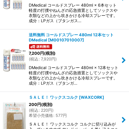
DMedical コールドスプレー 480ml × 6本セット
軽度の打撲やねんざの応急措置としてソックスや
衣類などの上から吹きかける冷却スプレーです。
成分：LPガス（ブタンガス…
送料無料 コールドスプレー 480ml 12本セット
DMedical
[
M00107010007
]
7,200
円
(税別)
(
税込
:
7,920
円
)
DMedical コールドスプレー 480ml × 12本セット
軽度の打撲やねんざの応急措置としてソックスや
衣類などの上から吹きかける冷却スプレーです。
成分：LPガス（ブタンガ…
ＳＡＬＥ！ ワックスコルク
[
WAXCORK
]
200
円
(税別)
(
税込
:
220
円
)
希望小売価格
:
577
円
ＳＡＬＥ！ ワックスコルク コルクに切り込みが