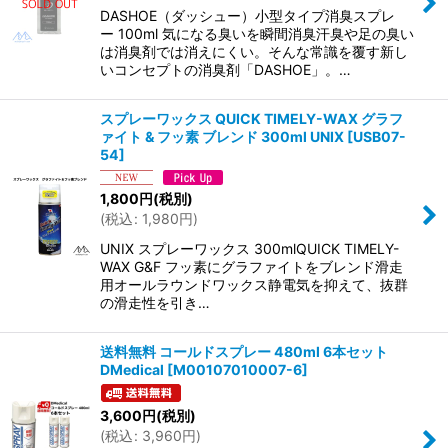
絞り込む
DASHOE（ダッシュー）小型タイプ消臭スプレ
ー 100ml 気になる臭いを瞬間消臭汗臭や足の臭い
は消臭剤では消えにくい。そんな常識を覆す新し
いコンセプトの消臭剤「DASHOE」。…
スプレーワックス QUICK TIMELY-WAX グラフ
ァイト & フッ素 ブレンド 300ml UNIX
[
USB07-
54
]
1,800
円
(税別)
(
税込
:
1,980
円
)
UNIX スプレーワックス 300mlQUICK TIMELY-
WAX G&F フッ素にグラファイトをブレンド滑走
用オールラウンドワックス静電気を抑えて、抜群
の滑走性を引き…
送料無料 コールドスプレー 480ml 6本セット
DMedical
[
M00107010007-6
]
3,600
円
(税別)
(
税込
:
3,960
円
)