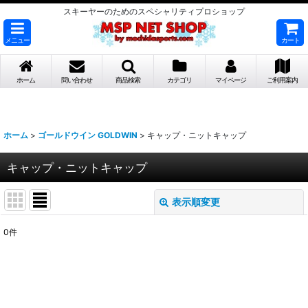
スキーヤーのためのスペシャリティプロショップ
メニュー
カート
ホーム
問い合わせ
商品検索
カテゴリ
マイページ
ご利用案内
ホーム
>
ゴールドウイン GOLDWIN
>
キャップ・ニットキャップ
キャップ・ニットキャップ
表示順変更
閉じる
0
件
表示数
:
並び順
: