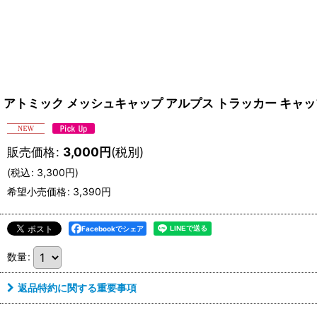
アトミック メッシュキャップ アルプス トラッカー キャップ レッド
販売価格
:
3,000
円
(税別)
(
税込
:
3,300
円
)
希望小売価格
:
3,390
円
Facebookでシェア
数量
:
返品特約に関する重要事項