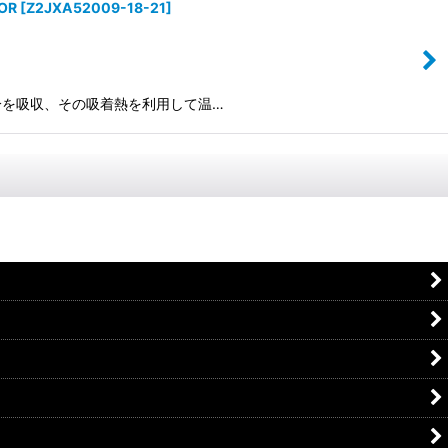
OR
[
Z2JXA52009-18-21
]
の水分を吸収、その吸着熱を利用して温…