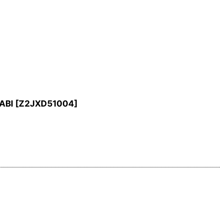
ABI
[
Z2JXD51004
]