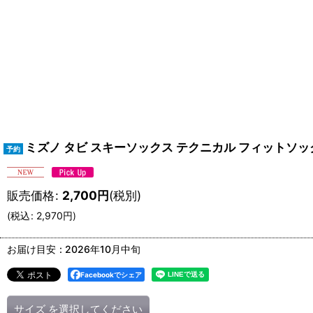
ミズノ タビ スキーソックス テクニカル フィットソックス コー
販売価格
:
2,700
円
(税別)
(
税込
:
2,970
円
)
お届け目安
:
2026年10月中旬
Facebookでシェア
サイズ
を選択してください