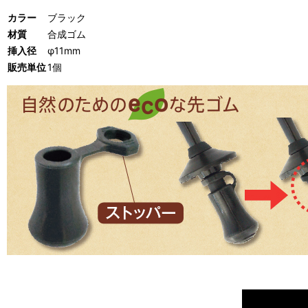
カラー
ブラック
材質
合成ゴム
挿入径
φ11mm
販売単位
1個