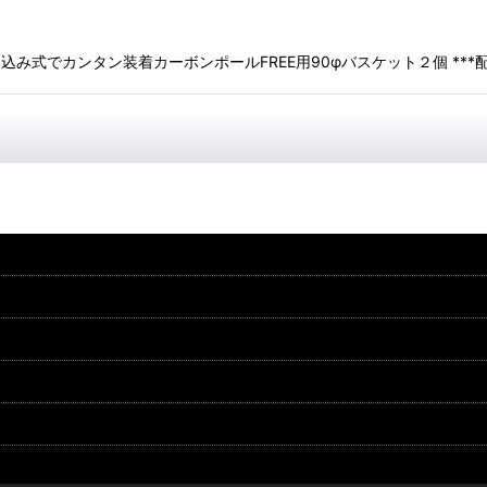
込み式でカンタン装着カーボンポールFREE用90φバスケット２個 **