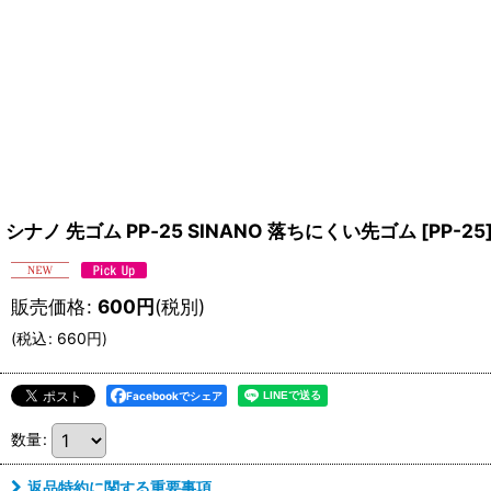
シナノ 先ゴム PP‐25 SINANO 落ちにくい先ゴム
[
PP-25
販売価格
:
600
円
(税別)
(
税込
:
660
円
)
Facebookでシェア
数量
:
返品特約に関する重要事項