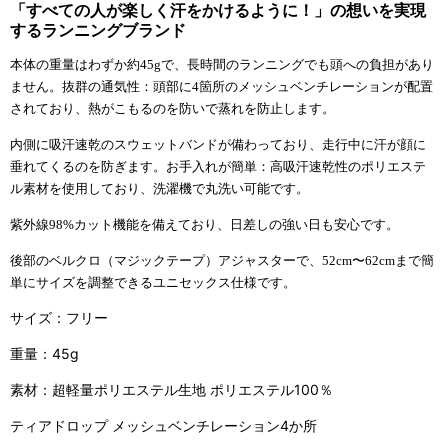
「すべての人が楽しく汗をかけるように！」
の想いを実現
するランニングブランド
本体の重量はわずか約45gで、長時間のランニングでも頭への負担があり
ません。抜群の通気性：頭部に4箇所のメッシュベンチレーションが配置
されており、熱がこもるのを防いで蒸れを防止します。
内側に吸汗速乾のスウェットバンドが備わっており、走行中に汗が顔に
垂れてくるのを防ぎます。お手入れが簡単：高吸汗速乾性のポリエステ
ル素材を使用しており、洗濯機で丸洗い可能です。
紫外線98%カット機能を備えており、日差しの強い日も安心です。
後部のベルクロ（マジックテープ）アジャスターで、52cm〜62cmまで簡
単にサイズを調整できるユニセックス仕様です。
サイズ：フリー
重量：45g
素材：超軽量ポリエステル生地 ポリエステル100％
ティアドロップ メッシュベンチレーション4か所