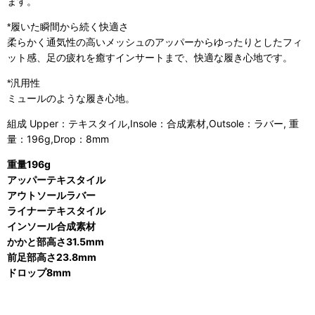
ます。
*履いた瞬間から続く快適さ
柔らかく通気性の高いメッシュのアッパーからゆったりと
したフィ
ット感、足の疲れを癒すインサートまで、快適な
履き心地です。
*汎用性
ミュールのような履き心地。
組成 Upper：テキスタイル,Insole：合成素材,Outsole：ラバー, 重
量：196g,Drop：8mm
重量196g
アッパーテキスタイル
アウトソールラバー
ライナーテキスタイル
インソール合成素材
かかと部高さ31.5mm
前足部高さ23.8mm
ドロップ8mm