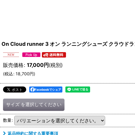
On Cloud runner 3 オン ランニングシューズ クラウドランナー 
販売価格
:
17,000
円
(税別)
(
税込
:
18,700
円
)
Facebookでシェア
サイズ
を選択してください
数量
:
返品特約に関する重要事項