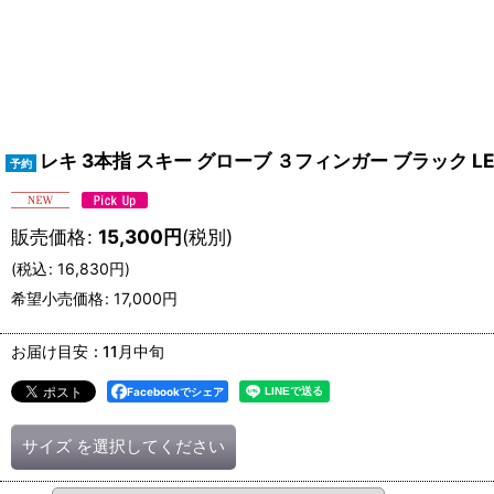
レキ 3本指 スキー グローブ ３フィンガー ブラック LEKI 
販売価格
:
15,300
円
(税別)
(
税込
:
16,830
円
)
希望小売価格
:
17,000
円
お届け目安
:
11月中旬
Facebookでシェア
サイズ
を選択してください