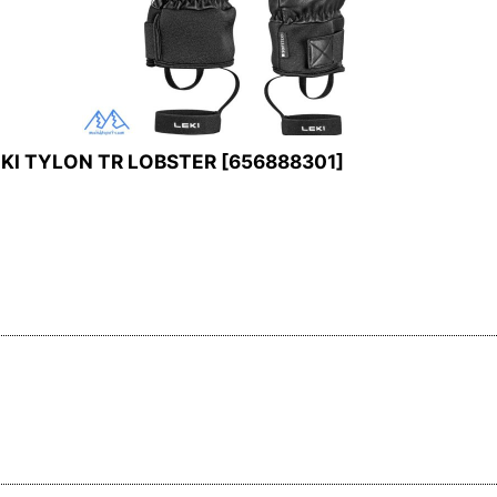
TYLON TR LOBSTER
[
656888301
]