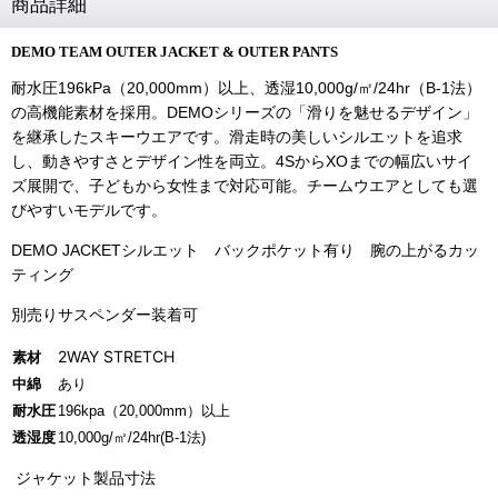
商品詳細
DEMO TEAM OUTER JACKET
& OUTER PANTS
耐水圧196kPa（20,000mm）以上、透湿10,000g/㎡/24hr（B-1法）
の高機能素材を採用。DEMOシリーズの「滑りを魅せるデザイン」
を継承したスキーウエアです。滑走時の美しいシルエットを追求
し、動きやすさとデザイン性を両立。4SからXOまでの幅広いサイ
ズ展開で、子どもから女性まで対応可能。チームウエアとしても選
びやすいモデルです。
DEMO JACKETシルエット バックポケット有り 腕の上がるカッ
ティング
別売りサスペンダー装着可
2WAY STRETCH
素材
中綿
あり
耐水圧
196kpa（20,000mm）以上
透湿度
10,000g/㎡/24hr(B-1法)
ジャケット製品寸法