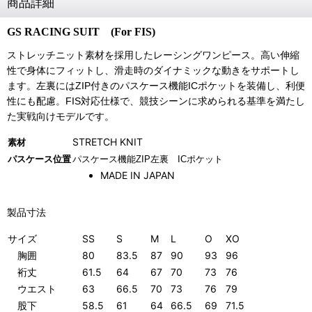
商品詳細
GS RACING SUIT (For FIS)
ストレッチニット素材を採用したレーシングワンピース。高い伸縮
性で身体にフィットし、滑走時のダイナミックな動きをサポートし
ます。左裏にはZIP付きのパスケース機能ICポケットを装備し、利便
性にも配慮。FIS対応仕様で、競技シーンに求められる基準を満たし
た実戦向けモデルです。
STRETCH KNIT
素材
パスケース位置
パスケース機能ZIP左裏 ICポケット
MADE IN JAPAN
製品寸法
サイズ
SS
S
M
L
O
XO
胸囲
80
83.5
87
90
93
96
裄丈
61.5
64
67
70
73
76
ウエスト
63
66.5
70
73
76
79
股下
58.5
61
64
66.5
69
71.5